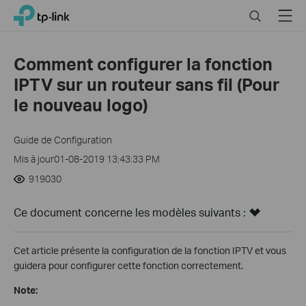
Close
Click
Search
Menu
TP-Link, Reliably Smart
to
skip
the
Comment configurer la fonction
navigation
IPTV sur un routeur sans fil (Pour
bar
le nouveau logo)
Guide de Configuration
Mis à jour01-08-2019 13:43:33 PM
919030
Ce document concerne les modèles suivants :
Cet article présente la configuration de la fonction IPTV et vous
guidera pour configurer cette fonction correctement.
Note: