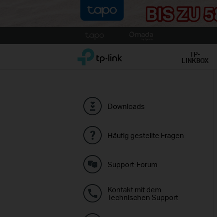
Click
to
TP-Link, Reliably Smart
skip
TP-
LINKBOX
the
navigation
bar
Downloads
Häufig gestellte Fragen
Support-Forum
Kontakt mit dem
Technischen Support