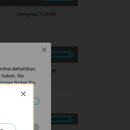
Dateigröße:
72.06 MB
Close
Download
line-Aktivitäten
Dateigröße:
72.04 MB
 haben. Sie
ionen finden Sie
Close
Systemen nicht
Download
en