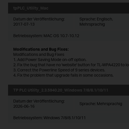
tpPLC_Utility_Mac
Datum der Veröffentlichung:
Sprache:
Englisch,
2017-07-13
Mehrsprachig
Betriebssystem: MAC OS 10.7-10.12
Modifications and Bug Fixes:
Modifications and Bug Fixes
1. Add Power Saving Mode on-off option.
2. Fix the bug that have no 'website' button for TL-WPA4220 to l
3. Correct the Powerline Speed of 9 series devices.
4. Fix the problem that upgrade fails in some occasions.
TP PLC Utility_2.3.5940.20_Windows 7/8/8.1/10/11
Datum der Veröffentlichung:
Sprache:
Mehrsprachig
2026-06-16
Betriebssystem: Windows 7/8/8.1/10/11