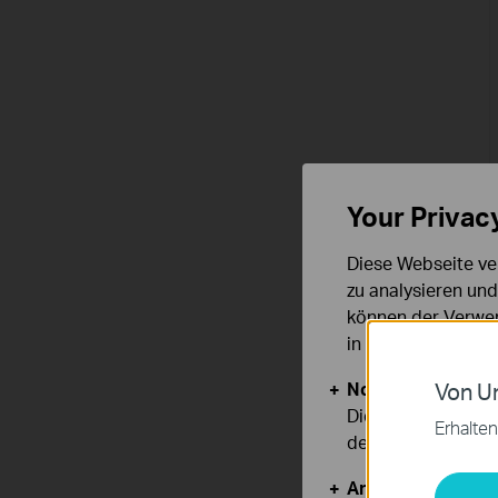
Your Privac
Diese Webseite ve
zu analysieren un
können der Verwen
in unseren
Datens
Notwendige Cook
Von Un
Diese Cookies sind
Erhalten
deaktiviert werden
Analyse- und Mar