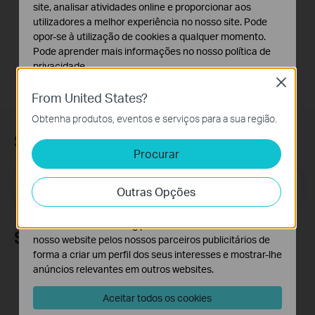
site, analisar atividades online e proporcionar aos
utilizadores a melhor experiência no nosso site. Pode
Mais
Mais
opor-se à utilização de cookies a qualquer momento.
Pode aprender mais informações no nosso
política de
privacidade
.
Close
Cookies Básicos
From United States?
Os cookies são necessários para o funcionamento do
Obtenha produtos, eventos e serviços para a sua região.
website e não podem ser desativados nos seus
sistemas.
Subscrição
Procurar
Cookies de Análise e Marketing
Os cookies de analise permite-nos analisar as suas
Email Address
Inscreva-se
Outras Opções
atividades no nosso website para melhorar e ajustar a
funcionalidade do nosso website.
O cookies de marketing podem ser definidos através do
Siga-nos
nosso website pelos nossos parceiros publicitários de
forma a criar um perfil dos seus interesses e mostrar-lhe
anúncios relevantes em outros websites.
Aceitar todos os cookies