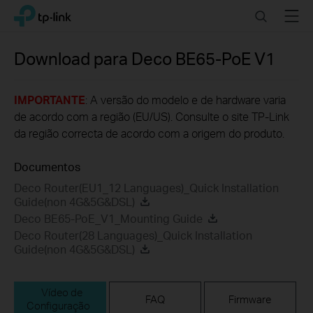
Click
Search
Menu
TP-Link, Reliably Smart
to
skip
the
Download para
Deco BE65-PoE
V1
navigation
bar
IMPORTANTE
: A versão do modelo e de hardware varia
de acordo com a região (EU/US). Consulte o site TP-Link
da região correcta de acordo com a origem do produto.
Documentos
Deco Router(EU1_12 Languages)_Quick Installation
Guide(non 4G&5G&DSL)
Deco BE65-PoE_V1_Mounting Guide
Deco Router(28 Languages)_Quick Installation
Guide(non 4G&5G&DSL)
Vídeo de
FAQ
Firmware
Configuração