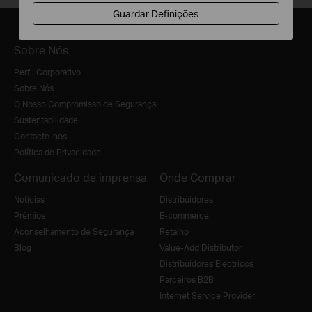
Guardar Definições
Sobre Nós
Perfil Corporativo
Sobre Nós
O Nosso Compromisso de Segurança
Sustentabilidade
Contacte-nos
Política de Privacidade
Comunicado de imprensa
Onde Comprar
Notícias
Distribuidores
Prémios
E-commerce
Aconselhamento de Segurança
Retalho
Blog
Value-Add Distributor
Distribuidores Electricos
Parceiros B2B
Internet Service Provider