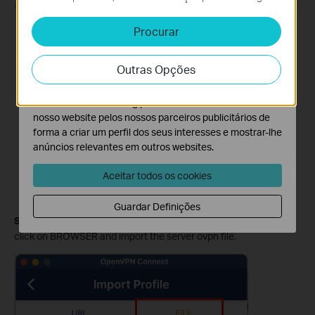
sistemas.
Procurar
Cookies de Análise e Marketing
Os cookies de analise permite-nos analisar as suas
Outras Opções
atividades no nosso website para melhorar e ajustar a
funcionalidade do nosso website.
O cookies de marketing podem ser definidos através do
nosso website pelos nossos parceiros publicitários de
forma a criar um perfil dos seus interesses e mostrar-lhe
anúncios relevantes em outros websites.
Aceitar todos os cookies
Guardar Definições
Step 4:
Please enter the OpenVPN software, Cilck on FILE, then
click on BROWSER and import the server ovpn file.