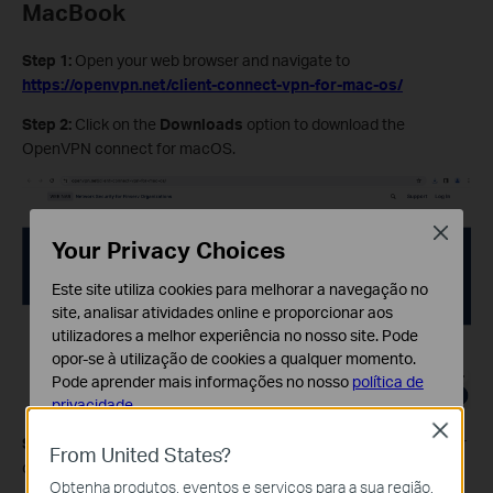
MacBook
Step 1:
Open your web browser and navigate to
https://openvpn.net/client-connect-vpn-for-mac-os/
Step 2:
Click on the
Downloads
option to download the
OpenVPN connect for macOS.
Close
Your Privacy Choices
Este site utiliza cookies para melhorar a navegação no
site, analisar atividades online e proporcionar aos
utilizadores a melhor experiência no nosso site. Pode
opor-se à utilização de cookies a qualquer momento.
Pode aprender mais informações no nosso
política de
privacidade
.
Close
Step 3:
Once your download is complete, select installer for your
Cookies Básicos
From United States?
operation system and install the OpenVPN software.
Os cookies são necessários para o funcionamento do
Obtenha produtos, eventos e serviços para a sua região.
website e não podem ser desativados nos seus