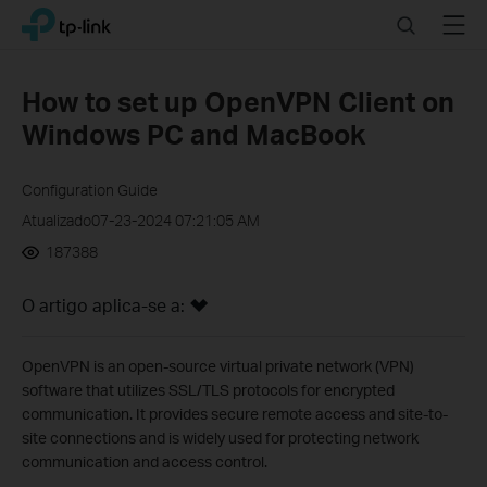
Click
Search
Menu
TP-Link, Reliably Smart
to
skip
the
How to set up OpenVPN Client on
navigation
Windows PC and MacBook
bar
Configuration Guide
Atualizado07-23-2024 07:21:05 AM
187388
O artigo aplica-se a:
OpenVPN is an open-source virtual private network (VPN)
software that utilizes SSL/TLS protocols for encrypted
communication. It provides secure remote access and site-to-
site connections and is widely used for protecting network
communication and access control.