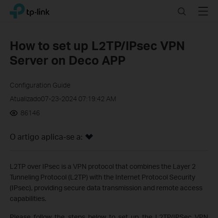
Click
Search
Menu
TP-Link, Reliably Smart
to
skip
the
How to set up L2TP/IPsec VPN
navigation
Server on Deco APP
bar
Configuration Guide
Atualizado07-23-2024 07:19:42 AM
86146
O artigo aplica-se a:
L2TP over IPsec is a VPN protocol that combines the Layer 2
Tunneling Protocol (L2TP) with the Internet Protocol Security
(IPsec), providing secure data transmission and remote access
capabilities.
Please follow the steps below to set up the L2TP/IPSec VPN