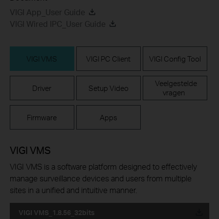
VIGI App_User Guide
VIGI Wired IPC_User Guide
VIGI VMS
VIGI PC Client
VIGI Config Tool
Veelgestelde
Driver
Setup Video
vragen
Firmware
Apps
VIGI VMS
VIGI VMS is a software platform designed to effectively
manage surveillance devices and users from multiple
sites in a unified and intuitive manner.
VIGI VMS_1.8.56_32bits