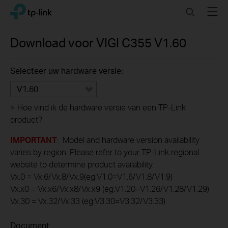
Click
Search
Menu
TP-Link, Reliably Smart
to
skip
the
Download voor
VIGI C355
V1.60
navigation
bar
Selecteer uw hardware versie:
V1.60
>
Hoe vind ik de hardware versie van een TP-Link
product?
IMPORTANT
: Model and hardware version availability
varies by region. Please refer to your TP-Link regional
website to determine product availability.
Vx.0 = Vx.6/Vx.8/Vx.9(eg:V1.0=V1.6/V1.8/V1.9)
Vx.x0 = Vx.x6/Vx.x8/Vx.x9 (eg:V1.20=V1.26/V1.28/V1.29)
Vx.30 = Vx.32/Vx.33 (eg:V3.30=V3.32/V3.33)
Document