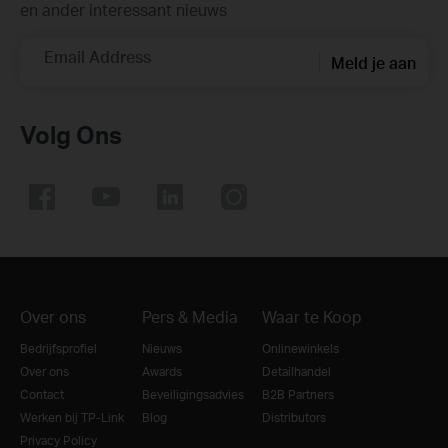
en ander interessant nieuws
Email Address
Meld je aan
Volg Ons
Over ons
Pers & Media
Waar te Koop
Bedrijfsprofiel
Nieuws
Onlinewinkels
Over ons
Awards
Detailhandel
Contact
Beveiligingsadvies
B2B Partners
Werken bij TP-Link
Blog
Distributors
Privacy Policy