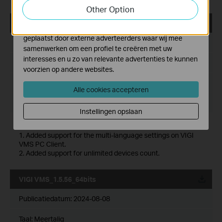
functionaliteit van de website aan te passen en te
Other Option
verbeteren.
VIGI VMS_1.5.56_32bits
Marketing cookies kunnen op onze website worden
geplaatst door externe adverteerders waar wij mee
Publicatiedatum:
2024-08-08
samenwerken om een profiel te creëren met uw
interesses en u zo van relevante advertenties te kunnen
Taal:
Meertalig
voorzien op andere websites.
Bestandsgrootte:
522.36 MB
Alle cookies accepteren
Besturingssysteem: Windows 7/10/11/Server 2008 32bits
Instellingen opslaan
New features and enhancements:
1. Added support for the multi-language settings on VIGI
VMS PC Client.
2. Added support for unlimited devices count.
VIGI VMS_1.5.56_64bits
Publicatiedatum:
2024-08-08
Taal:
Meertalig