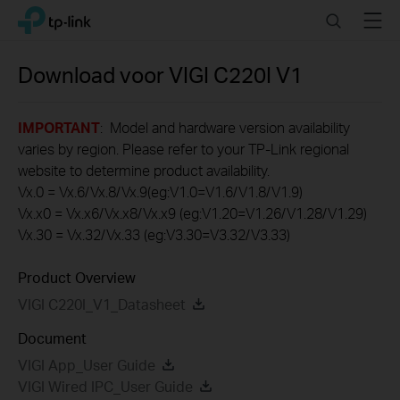
Click
Search
Menu
TP-Link, Reliably Smart
to
skip
the
Download voor
VIGI C220I
V1
navigation
bar
IMPORTANT
: Model and hardware version availability
varies by region. Please refer to your TP-Link regional
website to determine product availability.
Vx.0 = Vx.6/Vx.8/Vx.9(eg:V1.0=V1.6/V1.8/V1.9)
Vx.x0 = Vx.x6/Vx.x8/Vx.x9 (eg:V1.20=V1.26/V1.28/V1.29)
Vx.30 = Vx.32/Vx.33 (eg:V3.30=V3.32/V3.33)
Product Overview
VIGI C220I_V1_Datasheet
Document
VIGI App_User Guide
VIGI Wired IPC_User Guide