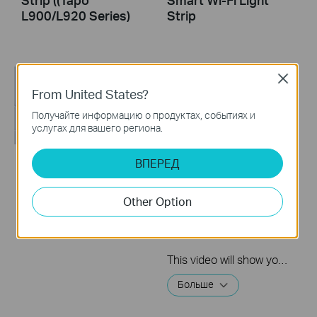
L900/L920 Series)
Strip
Close
From United States?
Получайте информацию о продуктах, событиях и
услугах для вашего региона.
ВПЕРЕД
How to Reset Your
Quick Tips: How to
Tapo Smart Wi-Fi
Link your TP-Link
Other Option
Light Strip
Tapo Account to
Google Assistant
This video will show you how to link your TP-Link Tapo account to Google Assistant
Больше