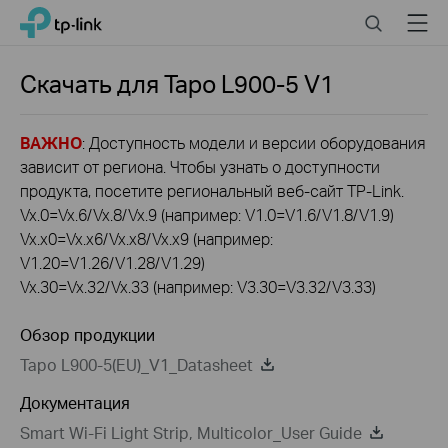
Click
Search
Menu
TP-Link, Reliably Smart
to
skip
the
Скачать для
Tapo L900-5
V1
navigation
bar
ВАЖНО
: Доступность модели и версии оборудования
зависит от региона. Чтобы узнать о доступности
продукта, посетите региональный веб-сайт TP-Link.
Vx.0=Vx.6/Vx.8/Vx.9 (например: V1.0=V1.6/V1.8/V1.9)
Vx.x0=Vx.x6/Vx.x8/Vx.x9 (например:
V1.20=V1.26/V1.28/V1.29)
Vx.30=Vx.32/Vx.33 (например: V3.30=V3.32/V3.33)
Обзор продукции
Tapo L900-5(EU)_V1_Datasheet
Документация
Smart Wi-Fi Light Strip, Multicolor_User Guide