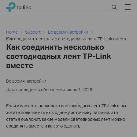
Click
Search
Menu
TP-Link, Reliably Smart
to
skip
the
navigation
Home
Support
Во время настройки
bar
Как соединить несколько светодиодных лент TP-Link вместе
Как соединить несколько
светодиодных лент TP-Link
вместе
Во время настройки
Дата последнего обновления: июня 4, 2026
Если у вас есть несколько светодиодных лент TP-Link и вы
хотите подключить их к одному источнику питания, эта
статья объяснит, какие модели светодиодных лент можно
соединять вместе и как это сделать.