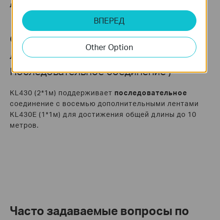
лентой той же модели.
ВПЕРЕД
Случай 3: Светодиодная(ые)
Other Option
лента(ы) – KL430
(
√
Последовательное соединение )
KL430 (2*1м) поддерживает
последовательное
соединение с восемью дополнительными лентами
KL430E (1*1м) для достижения общей длины до 10
метров.
Часто задаваемые вопросы по