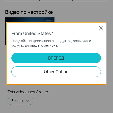
Видео по настройке
Close
From United States?
Получайте информацию о продуктах, событиях и
услугах для вашего региона.
TP-Link Wi-Fi 7
ВПЕРЕД
Router Unboxing and
Setup on the Tether
Other Option
APP (take Archer
BE230 as Example)
This video uses Archer BE230 as an example to show how to configure TP-Link Wi-Fi 7 Router with external antennas. The actual product may vary by model. For detailed information on ports, buttons, and LED indicators, please refer to the user manual for your specific model.
Больше