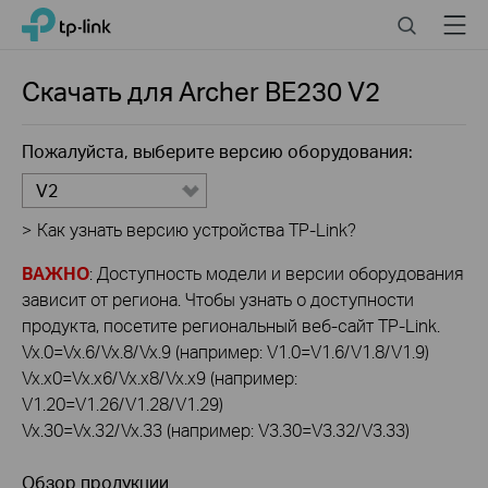
Click
Search
Menu
TP-Link, Reliably Smart
to
skip
the
Скачать для
Archer BE230
V2
navigation
bar
Пожалуйста, выберите версию оборудования:
V2
>
Как узнать версию устройства TP-Link?
ВАЖНО
: Доступность модели и версии оборудования
зависит от региона. Чтобы узнать о доступности
продукта, посетите региональный веб-сайт TP-Link.
Vx.0=Vx.6/Vx.8/Vx.9 (например: V1.0=V1.6/V1.8/V1.9)
Vx.x0=Vx.x6/Vx.x8/Vx.x9 (например:
V1.20=V1.26/V1.28/V1.29)
Vx.30=Vx.32/Vx.33 (например: V3.30=V3.32/V3.33)
Обзор продукции