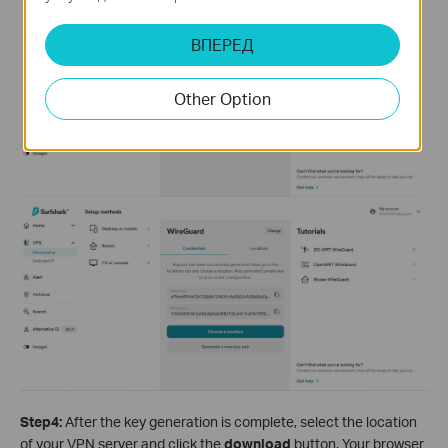
ВПЕРЕД
Other Option
Step4:
After the key generation is complete, select the location
of your VPN server and click the
download
button. Your browser