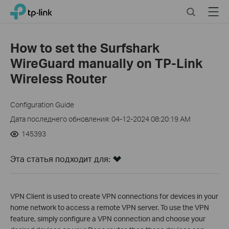
Click
Search
Menu
TP-Link, Reliably Smart
to
skip
the
How to set the Surfshark
navigation
WireGuard manually on TP-Link
bar
Wireless Router
Configuration Guide
Дата последнего обновления: 04-12-2024 08:20:19 AM
145393
Эта статья подходит для:
VPN Client is used to create VPN connections for devices in your
home network to access a remote VPN server. To use the VPN
feature, simply configure a VPN connection and choose your