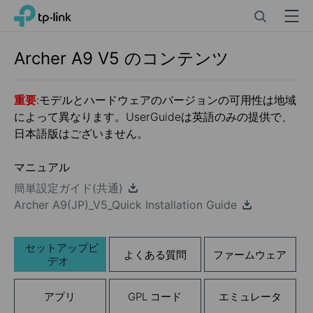
Click
Search
Menu
TP-Link, Reliably Smart
to
skip
the
Archer A9
V5
のコンテンツ
navigation
bar
重要
:モデルとハードウェアのバージョンの可用性は地域
によって異なります。UserGuideは英語のみの提供で、
日本語版はございません。
マニュアル
簡単設定ガイド(共通)
Archer A9(JP)_V5_Quick Installation Guide
セットアップビ
よくある質問
ファームウェア
デオ
アプリ
GPL コード
エミュレータ