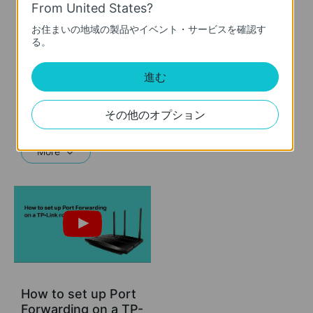
From United States?
What should I do if I
お住まいの地域の製品やイベント・サービスを確認す
る。
cannot access the
internet? - Using a
cable modem and a
進む
TP-Link router
その他のオプション
If you can’t access the internet using a cable modem and TP-Link router, follow this video step by step to solve your problem.
More
How to set up Port
Forwarding on a TP-