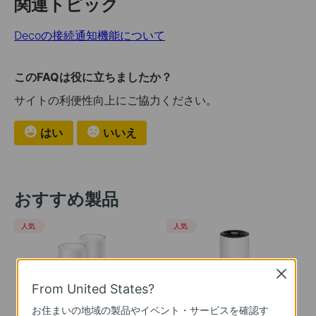
関連トピック
Decoの接続通知機能について
このFAQは役に立ちましたか？
サイトの利便性向上にご協力ください。
はい
いいえ
おすすめ製品
人気
人気
Close
From United States?
Deco X50
Deco XE75 Pro
お住まいの地域の製品やイベント・サービスを確認す