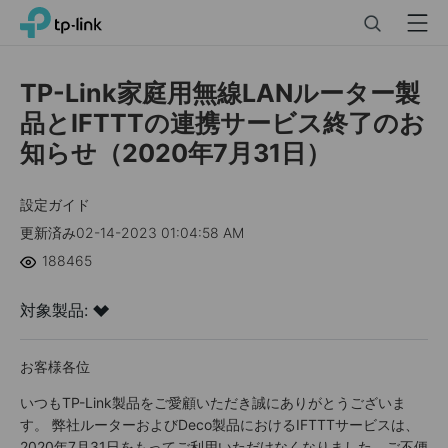
Click
Search
Menu
TP-Link, Reliably Smart
to
skip
the
TP-Link家庭用無線LANルーター製
navigation
品とIFTTTの連携サービス終了のお
bar
知らせ（2020年7月31日）
設定ガイド
更新済み02-14-2023 01:04:58 AM
188465
対象製品:
お客様各位
いつもTP-Link製品をご愛顧いただき誠にありがとうございま
す。 弊社ルーターおよびDeco製品におけるIFTTTサービスは、
2020年7月31日をもってご利用いただけなくなりました。ご不便