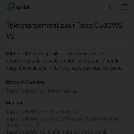
Click
Search
Menu
TP-Link, Reliably Smart
to
skip
the
Téléchargement pour
Tapo C530WS
navigation
V2
bar
IMPORTANT: les disponibilités des modèles et des
versions matérielles varient selon les régions. Merci de
vous référer au site TP-Link du pays qui vous concerne.
Product Overview
Tapo C530WS_V2_Datasheet
Manual
Tapo C530WS V2 Setup Guide
Tapo C530WS/Tapo C520WS/Tapo C52A/TC43/TC42
Setup Guide
Tapo C530WS_V2_Quick Installation Guide