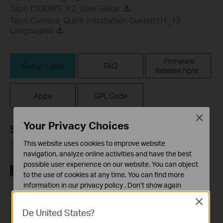
Tapo C530WS_V2_User Guide
Tapo Camera_Quick Installation Guide(EU1_12
Languages)
Firmware
Setup Video
FAQ
Release Note
Apps
GPL Code
Close
Your Privacy Choices
Setup Video
This website uses cookies to improve website
navigation, analyze online activities and have the best
possible user experience on our website. You can object
to the use of cookies at any time. You can find more
information in our
privacy policy
.
Don’t show again
Close
Cookies basiques
De United States?
Ces cookies sont nécessaires au fonctionnement du
How to Set Up Your