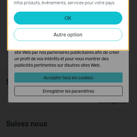
site Web et ne peuvent pas être désactivés dans vos
Outdoor Pan/Tilt
Infos produits, événements, services pour votre pays.
systèmes.
Security Wi-Fi
Camera via
OK
Cookies d'analyse et marketing
Bluetooth
Les cookies d'analyse nous permettent d'analyser vos
activités sur notre site Web pour améliorer et ajuster les
Autre option
fonctionnalités de notre site Web.
Les cookies marketing peuvent être définis via notre
site Web par nos partenaires publicitaires afin de créer
un profil de vos intérêts et pour vous montrer des
publicités pertinentes sur d'autres sites Web.
Accepter tous les cookies
Subscription
Enregistrer les paramètres
E-mail
S'enregistrer
Suivez nous