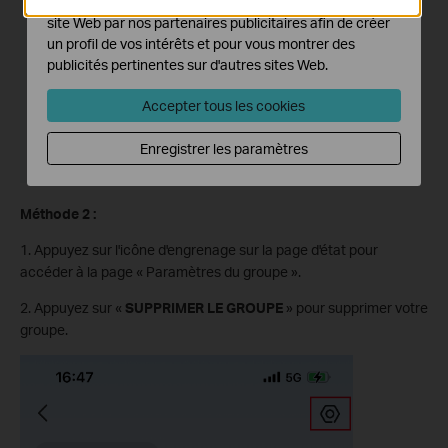
Les cookies marketing peuvent être définis via notre
site Web par nos partenaires publicitaires afin de créer
un profil de vos intérêts et pour vous montrer des
publicités pertinentes sur d'autres sites Web.
Accepter tous les cookies
Enregistrer les paramètres
Méthode 2 :
1. Appuyez sur l'icône d'engrenage sur la page d'état pour
accéder à la page « Paramètres du groupe ».
2. Appuyez sur «
SUPPRIMER LE GROUPE
» pour supprimer votre
groupe.