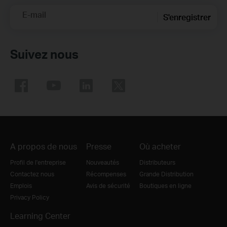
E-mail
S'enregistrer
Suivez nous
A propos de nous
Presse
Où acheter
Profil de l'entreprise
Nouveautés
Distributeurs
Contactez nous
Récompenses
Grande Distribution
Emplois
Avis de sécurité
Boutiques en ligne
Privacy Policy
Learning Center