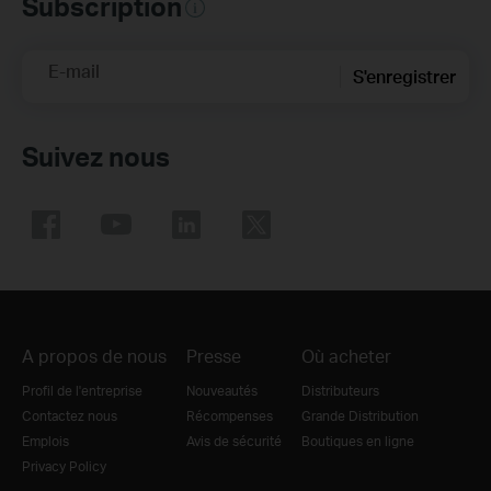
Subscription
E-mail
S'enregistrer
Suivez nous
A propos de nous
Presse
Où acheter
Profil de l'entreprise
Nouveautés
Distributeurs
Contactez nous
Récompenses
Grande Distribution
Emplois
Avis de sécurité
Boutiques en ligne
Privacy Policy