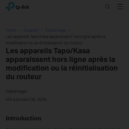
Click
Search
Menu
TP-Link, Reliably Smart
to
skip
the
navigation
Home
Support
Dépannage
bar
Les appareils Tapo/Kasa apparaissent hors ligne après la
modification ou la réinitialisation du routeur
Les appareils Tapo/Kasa
apparaissent hors ligne après la
modification ou la réinitialisation
du routeur
Dépannage
Mis à jouravril 30, 2026
Introduction