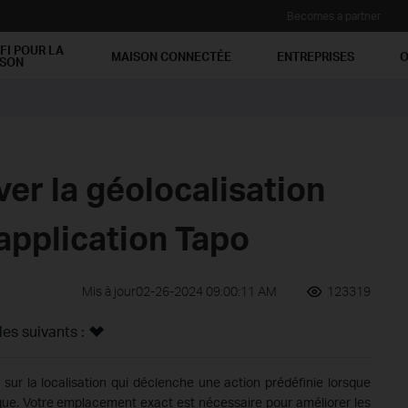
Becomes a partner
FI POUR LA
MAISON CONNECTÉE
ENTREPRISES
O
ISON
er la géolocalisation
'application Tapo
Mis à jour02-26-2024 09:00:11 AM
123319
s suivants :
 sur la localisation qui déclenche une action prédéfinie lorsque
ique. Votre emplacement exact est nécessaire pour améliorer les