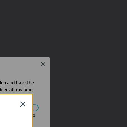
Close
ties and have the
kies at any time.
Close
s être désactivés