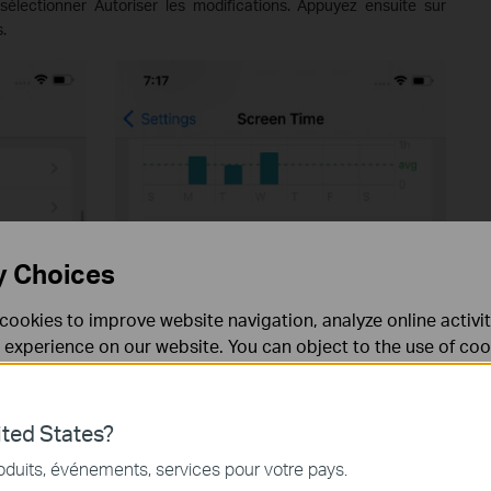
 sélectionner Autoriser les modifications. Appuyez ensuite sur
.
y Choices
cookies to improve website navigation, analyze online activi
 experience on our website. You can object to the use of coo
 information in our
privacy policy
.
Don’t show again
ted States?
nécessaires au fonctionnement du site Web et ne peuvent pa
oduits, événements, services pour votre pays.
.