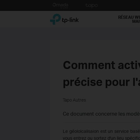
Click
to
TP-Link, Reliably Smart
skip
RÉSEAU WI
MA
the
navigation
bar
Comment activ
précise pour l
Tapo Autres
Ce document concerne les modèle
Le géololcalisaion est un service basé
vous entrez ou sortez d'un lieu spécif