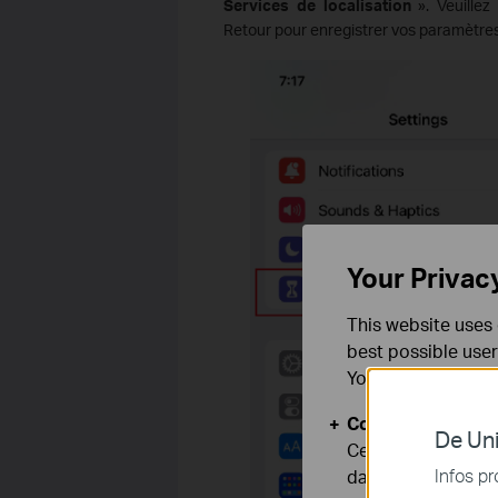
Services de localisation
». Veuillez
Retour pour enregistrer vos paramètres
Your Privac
This website uses 
best possible user
You can find more
Cookies basiques
De Uni
Ces cookies sont 
Infos pr
dans vos systèmes