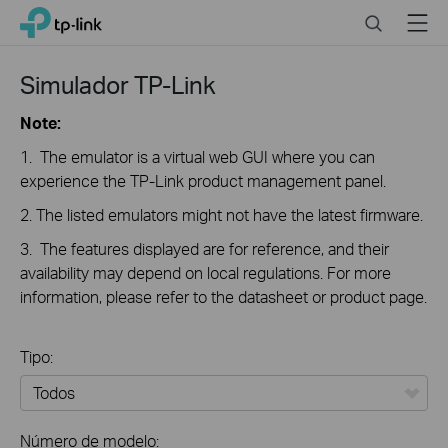
Click
Search
Menu
TP-Link, Reliably Smart
to
skip
the
Simulador TP-Link
navigation
bar
Note:
1. The emulator is a virtual web GUI where you can
experience the TP-Link product management panel.
2. The listed emulators might not have the latest firmware.
3. The features displayed are for reference, and their
availability may depend on local regulations. For more
information, please refer to the datasheet or product page.
Tipo:
Todos
Número de modelo: