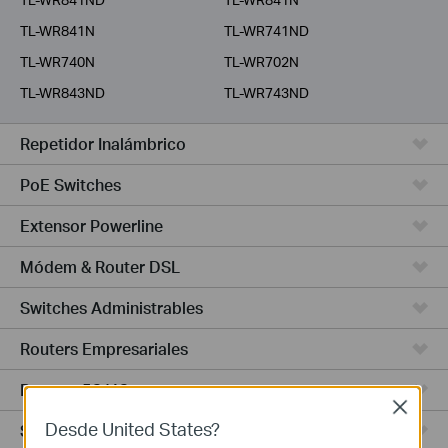
TL-WR841N
TL-WR741ND
TL-WR740N
TL-WR702N
TL-WR843ND
TL-WR743ND
Repetidor Inalámbrico
PoE Switches
Extensor Powerline
Módem & Router DSL
Switches Administrables
Routers Empresariales
Routers 5G/4G
Close
Desde United States?
Switches Smart