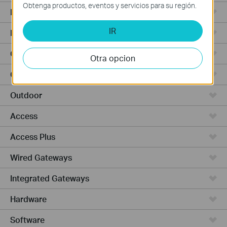
Obtenga productos, eventos y servicios para su región.
Punto de Acceso
IR
Routers de Alta Potencia
Cámaras y seguridad
Otra opcion
Ceiling Mount
Outdoor
Access
Access Plus
Wired Gateways
Integrated Gateways
Hardware
Software