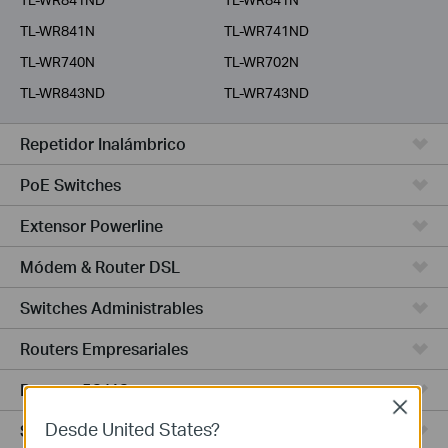
TL-WR841N
TL-WR741ND
TL-WR740N
TL-WR702N
TL-WR843ND
TL-WR743ND
Repetidor Inalámbrico
PoE Switches
Extensor Powerline
Módem & Router DSL
Switches Administrables
Routers Empresariales
Routers 5G/4G
Close
Desde United States?
Switches Smart