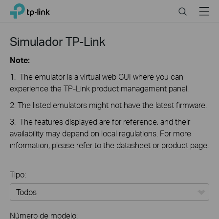
Click
Search
Menu
TP-Link, Reliably Smart
to
skip
the
Simulador TP-Link
navigation
bar
Note:
1. The emulator is a virtual web GUI where you can
experience the TP-Link product management panel.
2. The listed emulators might not have the latest firmware.
3. The features displayed are for reference, and their
availability may depend on local regulations. For more
information, please refer to the datasheet or product page.
Tipo:
Todos
Número de modelo: