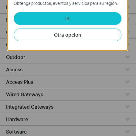
Obtenga productos, eventos y servicios para su región.
Punto de Acceso
IR
Routers de Alta Potencia
Cámaras y seguridad
Otra opcion
Ceiling Mount
Outdoor
Access
Access Plus
Wired Gateways
Integrated Gateways
Hardware
Software