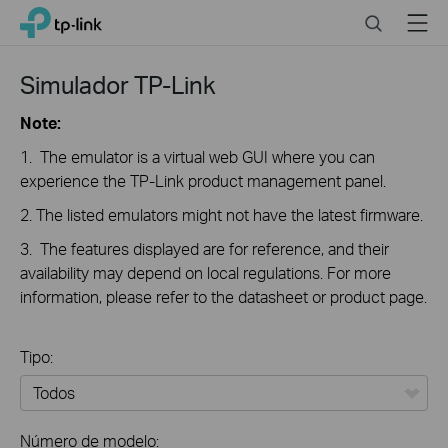
Click
Search
Menu
TP-Link, Reliably Smart
to
skip
the
Simulador TP-Link
navigation
bar
Note:
1. The emulator is a virtual web GUI where you can
experience the TP-Link product management panel.
2. The listed emulators might not have the latest firmware.
3. The features displayed are for reference, and their
availability may depend on local regulations. For more
information, please refer to the datasheet or product page.
Tipo:
Todos
Número de modelo: