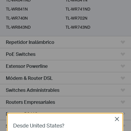
TL-WR841N
TL-WR741ND
TL-WR740N
TL-WR702N
TL-WR843ND
TL-WR743ND
Repetidor Inalámbrico
PoE Switches
Extensor Powerline
Módem & Router DSL
Switches Administrables
Routers Empresariales
Routers 5G/4G
Close
Desde United States?
Switches Smart