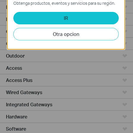
Obtenga productos, eventos y servicios para su región.
Punto de Acceso
IR
Routers de Alta Potencia
Cámaras y seguridad
Otra opcion
Ceiling Mount
Outdoor
Access
Access Plus
Wired Gateways
Integrated Gateways
Hardware
Software