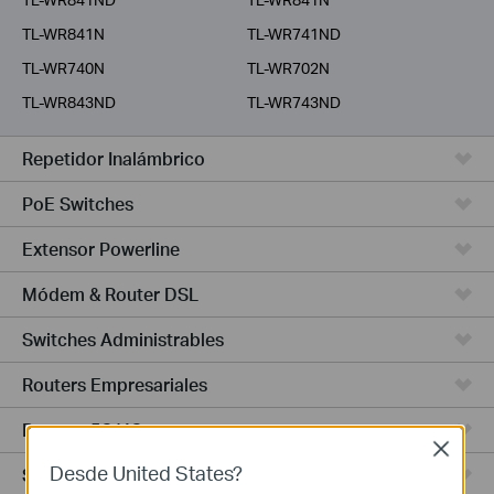
TL-WR841N
TL-WR741ND
TL-WR740N
TL-WR702N
TL-WR843ND
TL-WR743ND
Repetidor Inalámbrico
PoE Switches
Extensor Powerline
Módem & Router DSL
Switches Administrables
Routers Empresariales
Routers 5G/4G
Close
Desde United States?
Switches Smart