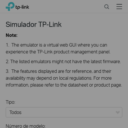
Click
Search
Menu
TP-Link, Reliably Smart
to
skip
the
Simulador TP-Link
navigation
bar
Note:
1. The emulator is a virtual web GUI where you can
experience the TP-Link product management panel.
2. The listed emulators might not have the latest firmware.
3. The features displayed are for reference, and their
availability may depend on local regulations. For more
information, please refer to the datasheet or product page.
Tipo:
Todos
Número de modelo: