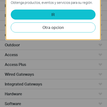
Obtenga productos, eventos y servicios para su región.
Punto de Acceso
IR
Routers de Alta Potencia
Cámaras y seguridad
Otra opcion
Ceiling Mount
Outdoor
Access
Access Plus
Wired Gateways
Integrated Gateways
Hardware
Software