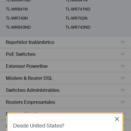
TL-WR841N
TL-WR741ND
TL-WR740N
TL-WR702N
TL-WR843ND
TL-WR743ND
Repetidor Inalámbrico
PoE Switches
Extensor Powerline
Módem & Router DSL
Switches Administrables
Routers Empresariales
Routers 5G/4G
Close
Desde United States?
Switches Smart