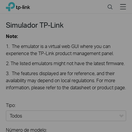
Click
Search
Menu
TP-Link, Reliably Smart
to
skip
the
Simulador TP-Link
navigation
bar
Note:
1. The emulator is a virtual web GUI where you can
experience the TP-Link product management panel.
2. The listed emulators might not have the latest firmware.
3. The features displayed are for reference, and their
availability may depend on local regulations. For more
information, please refer to the datasheet or product page.
Tipo:
Todos
Número de modelo: