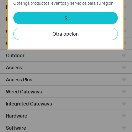
Obtenga productos, eventos y servicios para su región.
Punto de Acceso
IR
Routers de Alta Potencia
Cámaras y seguridad
Otra opcion
Ceiling Mount
Outdoor
Access
Access Plus
Wired Gateways
Integrated Gateways
Hardware
Software