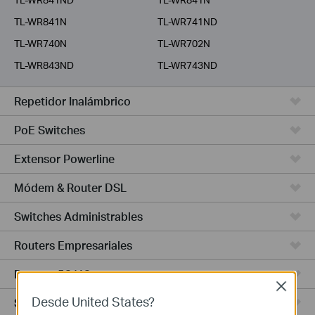
TL-WR841N
TL-WR741ND
TL-WR740N
TL-WR702N
TL-WR843ND
TL-WR743ND
Repetidor Inalámbrico
PoE Switches
Extensor Powerline
Módem & Router DSL
Switches Administrables
Routers Empresariales
Routers 5G/4G
Close
Desde United States?
Switches Smart