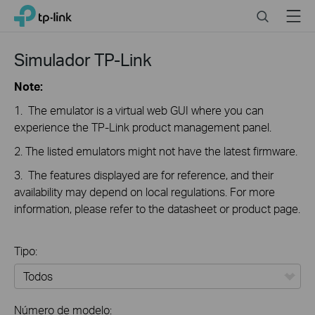
Click
Search
Menu
TP-Link, Reliably Smart
to
skip
the
Simulador TP-Link
navigation
bar
Note:
1. The emulator is a virtual web GUI where you can
experience the TP-Link product management panel.
2. The listed emulators might not have the latest firmware.
3. The features displayed are for reference, and their
availability may depend on local regulations. For more
information, please refer to the datasheet or product page.
Tipo:
Todos
Número de modelo: