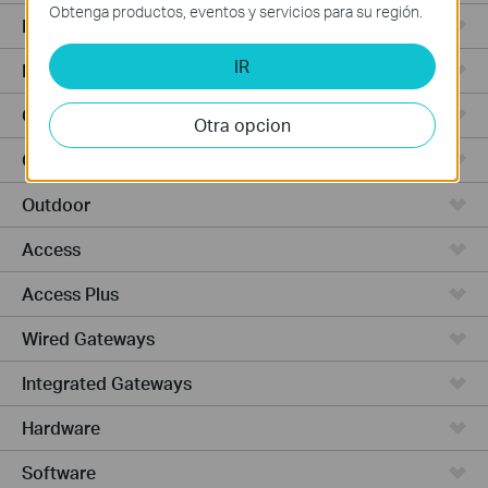
Obtenga productos, eventos y servicios para su región.
Punto de Acceso
IR
Routers de Alta Potencia
Cámaras y seguridad
Otra opcion
Ceiling Mount
Outdoor
Access
Access Plus
Wired Gateways
Integrated Gateways
Hardware
Software