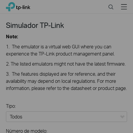
Click
Search
Menu
TP-Link, Reliably Smart
to
skip
the
Simulador TP-Link
navigation
bar
Note:
1. The emulator is a virtual web GUI where you can
experience the TP-Link product management panel.
2. The listed emulators might not have the latest firmware.
3. The features displayed are for reference, and their
availability may depend on local regulations. For more
information, please refer to the datasheet or product page.
Tipo:
Todos
Número de modelo: