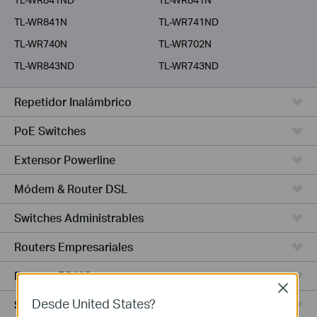
TL-WR841N
TL-WR741ND
TL-WR740N
TL-WR702N
TL-WR843ND
TL-WR743ND
Repetidor Inalámbrico
PoE Switches
Extensor Powerline
Módem & Router DSL
Switches Administrables
Routers Empresariales
Routers 5G/4G
Close
Desde United States?
Switches Smart