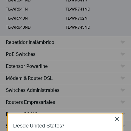
TL-WR841N
TL-WR741ND
TL-WR740N
TL-WR702N
TL-WR843ND
TL-WR743ND
Repetidor Inalámbrico
PoE Switches
Extensor Powerline
Módem & Router DSL
Switches Administrables
Routers Empresariales
Routers 5G/4G
Close
Desde United States?
Switches Smart