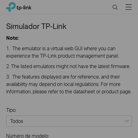
Click
Search
Menu
TP-Link, Reliably Smart
to
skip
the
Simulador TP-Link
navigation
bar
Note:
1. The emulator is a virtual web GUI where you can
experience the TP-Link product management panel.
2. The listed emulators might not have the latest firmware.
3. The features displayed are for reference, and their
availability may depend on local regulations. For more
information, please refer to the datasheet or product page.
Tipo:
Todos
Número de modelo: