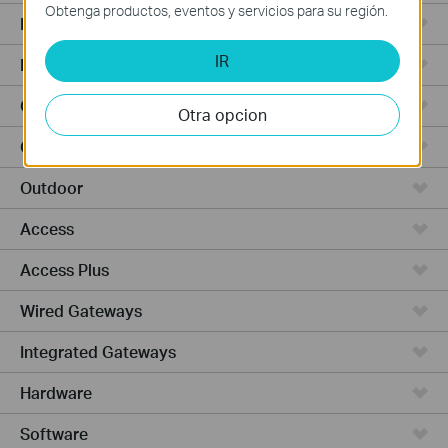
Obtenga productos, eventos y servicios para su región.
Punto de Acceso
IR
Routers de Alta Potencia
Cámaras y seguridad
Otra opcion
Ceiling Mount
Outdoor
Access
Access Plus
Wired Gateways
Integrated Gateways
Hardware
Software