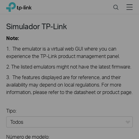
Click
Search
Menu
TP-Link, Reliably Smart
to
skip
the
Simulador TP-Link
navigation
bar
Note:
1. The emulator is a virtual web GUI where you can
experience the TP-Link product management panel.
2. The listed emulators might not have the latest firmware.
3. The features displayed are for reference, and their
availability may depend on local regulations. For more
information, please refer to the datasheet or product page.
Tipo:
Todos
Número de modelo: