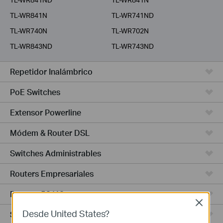
TL-WR841N
TL-WR741ND
TL-WR740N
TL-WR702N
TL-WR843ND
TL-WR743ND
Repetidor Inalámbrico
PoE Switches
Extensor Powerline
Módem & Router DSL
Switches Administrables
Routers Empresariales
Routers 5G/4G
Close
Desde United States?
Switches Smart