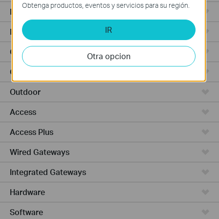
Obtenga productos, eventos y servicios para su región.
Punto de Acceso
IR
Routers de Alta Potencia
Cámaras y seguridad
Otra opcion
Ceiling Mount
Outdoor
Access
Access Plus
Wired Gateways
Integrated Gateways
Hardware
Software