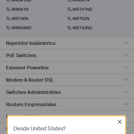
TL-WR841N
TL-WR741ND
TL-WR740N
TL-WR702N
TL-WR843ND
TL-WR743ND
Repetidor Inalámbrico
PoE Switches
Extensor Powerline
Módem & Router DSL
Switches Administrables
Routers Empresariales
Routers 5G/4G
Close
Desde United States?
Switches Smart