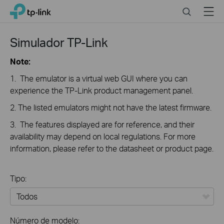
Click
Search
Menu
TP-Link, Reliably Smart
to
skip
the
Simulador TP-Link
navigation
bar
Note:
1. The emulator is a virtual web GUI where you can
experience the TP-Link product management panel.
2. The listed emulators might not have the latest firmware.
3. The features displayed are for reference, and their
availability may depend on local regulations. For more
information, please refer to the datasheet or product page.
Tipo:
Todos
Número de modelo: