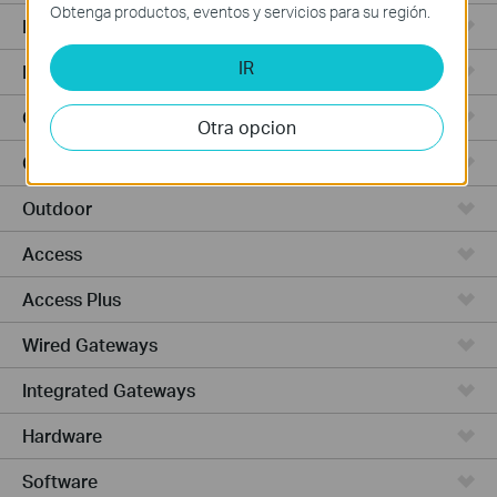
Obtenga productos, eventos y servicios para su región.
Punto de Acceso
IR
Routers de Alta Potencia
Cámaras y seguridad
Otra opcion
Ceiling Mount
Outdoor
Access
Access Plus
Wired Gateways
Integrated Gateways
Hardware
Software