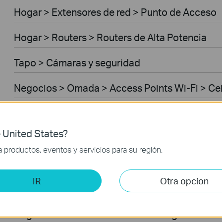
Hogar > Extensores de red > Punto de Acceso
Hogar > Routers > Routers de Alta Potencia
Tapo > Cámaras y seguridad
Negocios > Omada > Access Points Wi-Fi > Ce
Negocios > Omada > Access Points Wi-Fi > Ou
 United States?
Negocios > Omada > Switches > Access
productos, eventos y servicios para su región.
Negocios > Omada > Switches > Access Plus
IR
Otra opcion
Negocios > Omada > Routers > Wired Gateway
Negocios > Omada > Routers > Integrated Ga