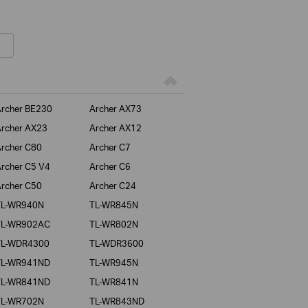
rcher BE230
Archer AX73
rcher AX23
Archer AX12
rcher C80
Archer C7
rcher C5 V4
Archer C6
rcher C50
Archer C24
TL-WR940N
TL-WR845N
TL-WR902AC
TL-WR802N
TL-WDR4300
TL-WDR3600
TL-WR941ND
TL-WR945N
TL-WR841ND
TL-WR841N
TL-WR702N
TL-WR843ND