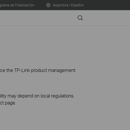
grama de Fidelización
Argentina / Español
Search
ience the TP-Link product management
ility may depend on local regulations.
ct page.