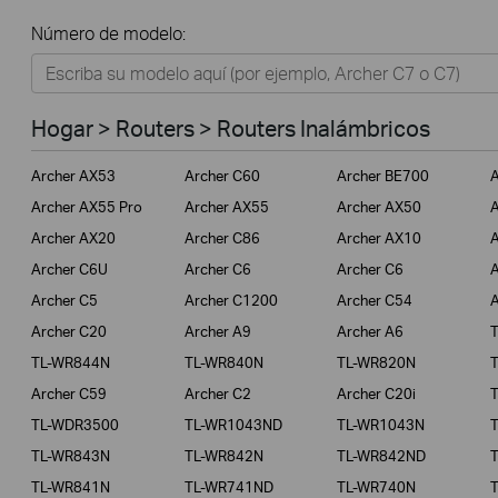
Todos
Número de modelo:
Hogar
Tapo
Hogar > Routers > Routers Inalámbricos
Negocios
Archer AX53
Archer C60
Archer BE700
A
ISPs
Archer AX55 Pro
Archer AX55
Archer AX50
A
Archer AX20
Archer C86
Archer AX10
A
Archer C6U
Archer C6
Archer C6
A
Archer C5
Archer C1200
Archer C54
A
Archer C20
Archer A9
Archer A6
TL-WR844N
TL-WR840N
TL-WR820N
Archer C59
Archer C2
Archer C20i
TL-WDR3500
TL-WR1043ND
TL-WR1043N
TL-WR843N
TL-WR842N
TL-WR842ND
TL-WR841N
TL-WR741ND
TL-WR740N