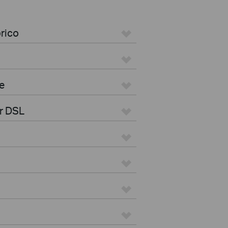
rico
e
r DSL