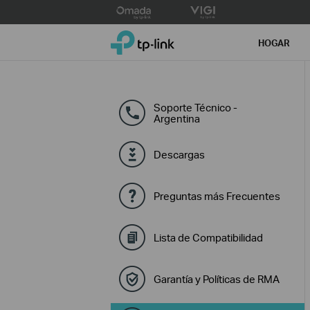
Click
to
TP-Link, Reliably Smart
skip
HOGAR
the
navigation
bar
Soporte Técnico -
Argentina
Descargas
Preguntas más Frecuentes
Lista de Compatibilidad
Garantía y Políticas de RMA