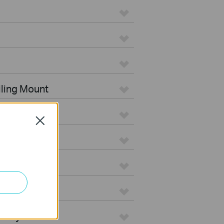
iling Mount
tdoor
Close
s
teways