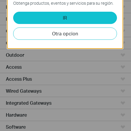
Obtenga productos, eventos y servicios para su región.
Punto de Acceso
IR
Routers de Alta Potencia
Cámaras y seguridad
Otra opcion
Ceiling Mount
Outdoor
Access
Access Plus
Wired Gateways
Integrated Gateways
Hardware
Software