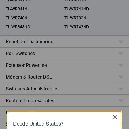
TL-WR841N
TL-WR741ND
TL-WR740N
TL-WR702N
TL-WR843ND
TL-WR743ND
Repetidor Inalámbrico
PoE Switches
Extensor Powerline
Módem & Router DSL
Switches Administrables
Routers Empresariales
Routers 5G/4G
Close
Desde United States?
Switches Smart