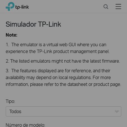
Click
Search
Menu
TP-Link, Reliably Smart
to
skip
the
Simulador TP-Link
navigation
bar
Note:
1. The emulator is a virtual web GUI where you can
experience the TP-Link product management panel.
2. The listed emulators might not have the latest firmware.
3. The features displayed are for reference, and their
availability may depend on local regulations. For more
information, please refer to the datasheet or product page.
Tipo:
Todos
Número de modelo: