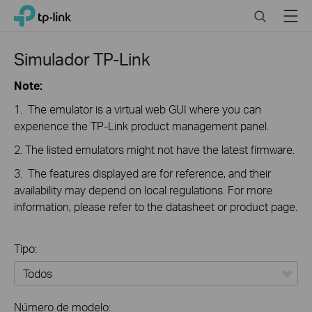
Click
Search
Menu
TP-Link, Reliably Smart
to
skip
the
Simulador TP-Link
navigation
bar
Note:
1. The emulator is a virtual web GUI where you can
experience the TP-Link product management panel.
2. The listed emulators might not have the latest firmware.
3. The features displayed are for reference, and their
availability may depend on local regulations. For more
information, please refer to the datasheet or product page.
Tipo:
Todos
Número de modelo: