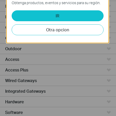
Obtenga productos, eventos y servicios para su región.
Punto de Acceso
IR
Routers de Alta Potencia
Cámaras y seguridad
Otra opcion
Ceiling Mount
Outdoor
Access
Access Plus
Wired Gateways
Integrated Gateways
Hardware
Software