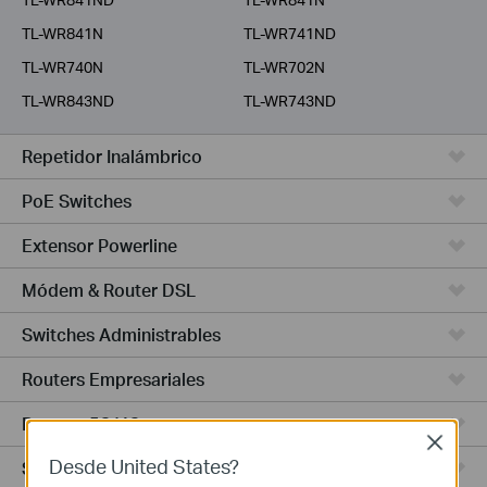
TL-WR841N
TL-WR741ND
TL-WR740N
TL-WR702N
TL-WR843ND
TL-WR743ND
Repetidor Inalámbrico
PoE Switches
Extensor Powerline
Módem & Router DSL
Switches Administrables
Routers Empresariales
Routers 5G/4G
Close
Desde United States?
Switches Smart