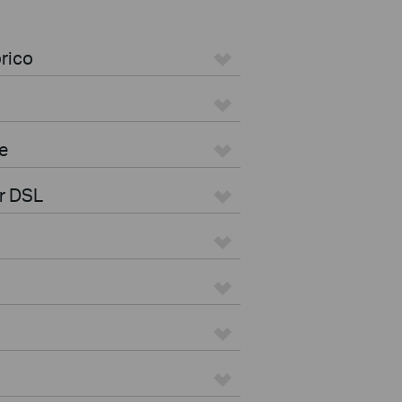
rico
e
r DSL