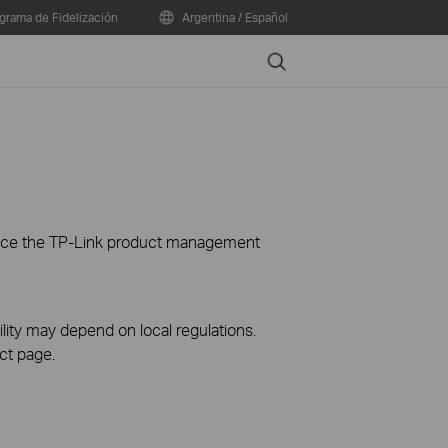
grama de Fidelización
Argentina / Español
Search
ience the TP-Link product management
ility may depend on local regulations.
ct page.