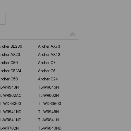
rcher BE230
Archer AX73
rcher AX23
Archer AX12
rcher C80
Archer C7
rcher C5 V4
Archer C6
rcher C50
Archer C24
TL-WR940N
TL-WR845N
TL-WR902AC
TL-WR802N
TL-WDR4300
TL-WDR3600
TL-WR941ND
TL-WR945N
TL-WR841ND
TL-WR841N
TL-WR702N
TL-WR843ND