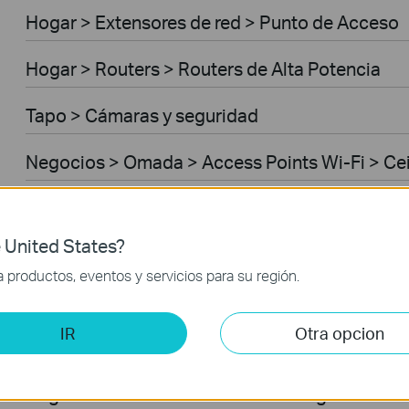
Hogar > Extensores de red > Punto de Acceso
Hogar > Routers > Routers de Alta Potencia
Tapo > Cámaras y seguridad
Negocios > Omada > Access Points Wi-Fi > Ce
Negocios > Omada > Access Points Wi-Fi > Ou
 United States?
Negocios > Omada > Switches > Access
productos, eventos y servicios para su región.
Negocios > Omada > Switches > Access Plus
IR
Otra opcion
Negocios > Omada > Routers > Wired Gateway
Negocios > Omada > Routers > Integrated Ga