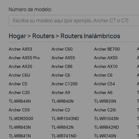
Todos
Número de modelo:
Hogar
Tapo
Hogar > Routers > Routers Inalámbricos
Negocios
Archer AX53
Archer C60
Archer BE700
A
ISPs
Archer AX55 Pro
Archer AX55
Archer AX50
A
Archer AX20
Archer C86
Archer AX10
A
Archer C6U
Archer C6
Archer C6
A
Archer C5
Archer C1200
Archer C54
A
Archer C20
Archer A9
Archer A6
TL-WR844N
TL-WR840N
TL-WR820N
Archer C59
Archer C2
Archer C20i
TL-WDR3500
TL-WR1043ND
TL-WR1043N
TL-WR843N
TL-WR842N
TL-WR842ND
TL-WR841N
TL-WR741ND
TL-WR740N