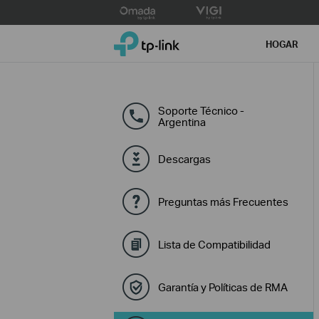
Click
to
TP-Link, Reliably Smart
skip
HOGAR
the
navigation
bar
Soporte Técnico -
Argentina
Descargas
Preguntas más Frecuentes
Lista de Compatibilidad
Garantía y Políticas de RMA