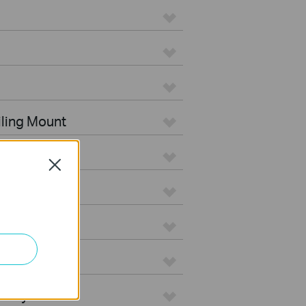
iling Mount
tdoor
Close
s
teways