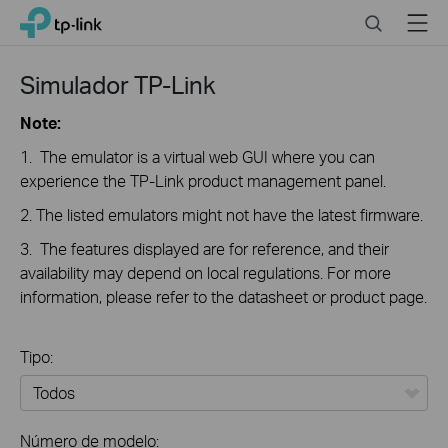
Click
Search
Menu
TP-Link, Reliably Smart
to
skip
the
Simulador TP-Link
navigation
bar
Note:
1. The emulator is a virtual web GUI where you can
experience the TP-Link product management panel.
2. The listed emulators might not have the latest firmware.
3. The features displayed are for reference, and their
availability may depend on local regulations. For more
information, please refer to the datasheet or product page.
Tipo:
Todos
Número de modelo: