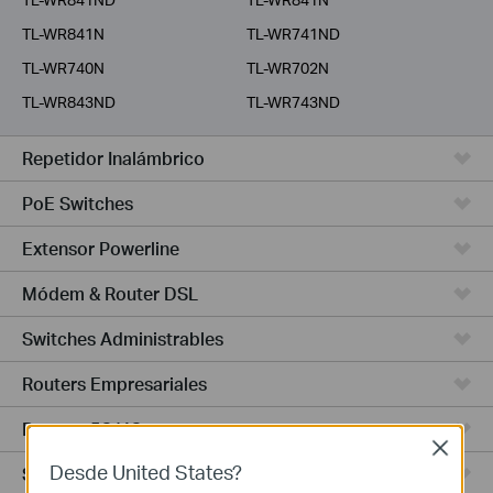
TL-WR841N
TL-WR741ND
TL-WR740N
TL-WR702N
TL-WR843ND
TL-WR743ND
Repetidor Inalámbrico
PoE Switches
Extensor Powerline
Módem & Router DSL
Switches Administrables
Routers Empresariales
Routers 5G/4G
Close
Desde United States?
Switches Smart