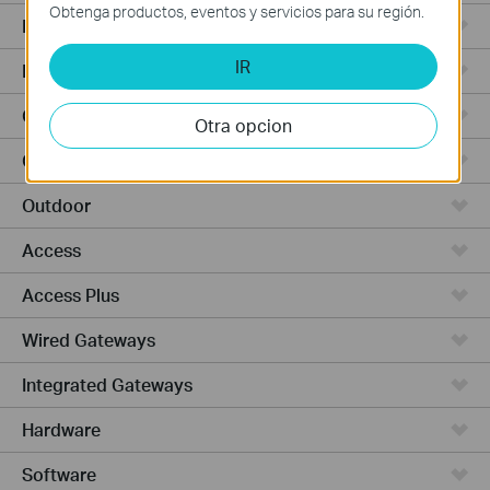
Obtenga productos, eventos y servicios para su región.
Punto de Acceso
IR
Routers de Alta Potencia
Cámaras y seguridad
Otra opcion
Ceiling Mount
Outdoor
Access
Access Plus
Wired Gateways
Integrated Gateways
Hardware
Software