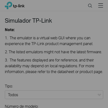
Click
Search
Menu
TP-Link, Reliably Smart
to
skip
the
Simulador TP-Link
navigation
bar
Note:
1. The emulator is a virtual web GUI where you can
experience the TP-Link product management panel.
2. The listed emulators might not have the latest firmware.
3. The features displayed are for reference, and their
availability may depend on local regulations. For more
information, please refer to the datasheet or product page.
Tipo:
Todos
Número de modelo: