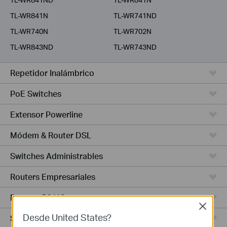
TL-WR841N
TL-WR741ND
TL-WR740N
TL-WR702N
TL-WR843ND
TL-WR743ND
Repetidor Inalámbrico
PoE Switches
Extensor Powerline
Módem & Router DSL
Switches Administrables
Routers Empresariales
Routers 5G/4G
Close
Desde United States?
Switches Smart