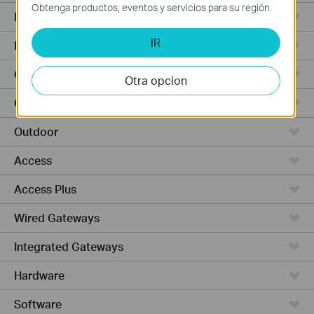
Obtenga productos, eventos y servicios para su región.
Punto de Acceso
IR
Routers de Alta Potencia
Cámaras y seguridad
Otra opcion
Ceiling Mount
Outdoor
Access
Access Plus
Wired Gateways
Integrated Gateways
Hardware
Software