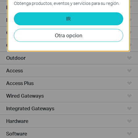
Obtenga productos, eventos y servicios para su región.
Punto de Acceso
IR
Routers de Alta Potencia
Cámaras y seguridad
Otra opcion
Ceiling Mount
Outdoor
Access
Access Plus
Wired Gateways
Integrated Gateways
Hardware
Software