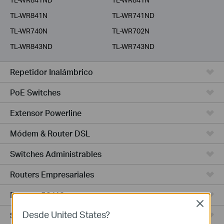
TL-WR841N
TL-WR741ND
TL-WR740N
TL-WR702N
TL-WR843ND
TL-WR743ND
Repetidor Inalámbrico
PoE Switches
Extensor Powerline
Módem & Router DSL
Switches Administrables
Routers Empresariales
Routers 5G/4G
Close
Desde United States?
Switches Smart