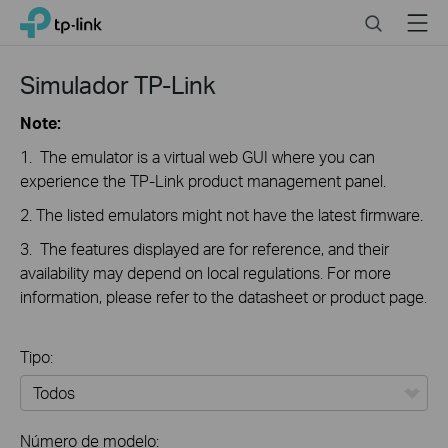
Click
Search
Menu
TP-Link, Reliably Smart
to
skip
the
Simulador TP-Link
navigation
bar
Note:
1. The emulator is a virtual web GUI where you can
experience the TP-Link product management panel.
2. The listed emulators might not have the latest firmware.
3. The features displayed are for reference, and their
availability may depend on local regulations. For more
information, please refer to the datasheet or product page.
Tipo:
Todos
Número de modelo: