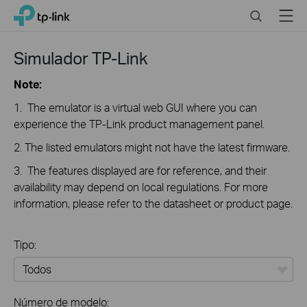
Click
Search
Menu
TP-Link, Reliably Smart
to
skip
the
Simulador TP-Link
navigation
bar
Note:
1. The emulator is a virtual web GUI where you can
experience the TP-Link product management panel.
2. The listed emulators might not have the latest firmware.
3. The features displayed are for reference, and their
availability may depend on local regulations. For more
information, please refer to the datasheet or product page.
Tipo:
Todos
Número de modelo: