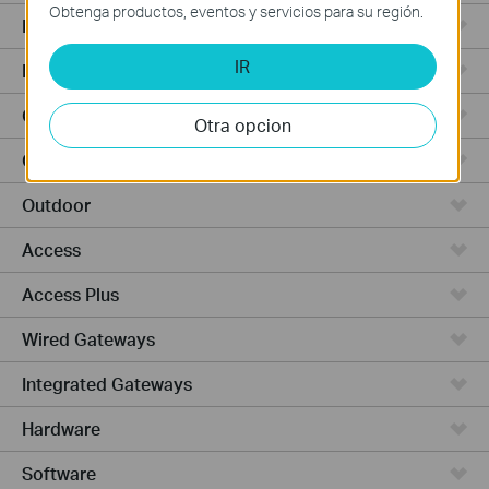
Obtenga productos, eventos y servicios para su región.
Punto de Acceso
IR
Routers de Alta Potencia
Cámaras y seguridad
Otra opcion
Ceiling Mount
Outdoor
Access
Access Plus
Wired Gateways
Integrated Gateways
Hardware
Software