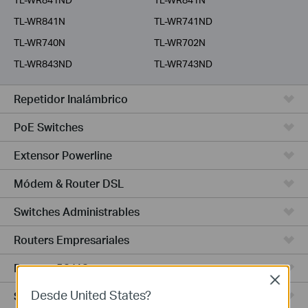
TL-WR841N
TL-WR741ND
TL-WR740N
TL-WR702N
TL-WR843ND
TL-WR743ND
Repetidor Inalámbrico
PoE Switches
Extensor Powerline
Módem & Router DSL
Switches Administrables
Routers Empresariales
Routers 5G/4G
Close
Desde United States?
Switches Smart