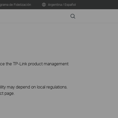
grama de Fidelización
Argentina / Español
Search
ience the TP-Link product management
ility may depend on local regulations.
ct page.