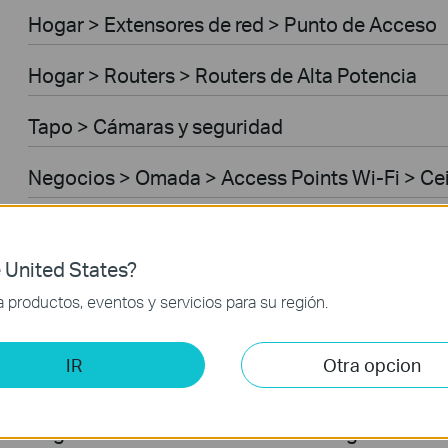
Hogar > Extensores de red > Punto de Acceso
Hogar > Routers > Routers de Alta Potencia
Tapo > Cámaras y seguridad
Negocios > Omada > Access Points Wi-Fi > Ce
Negocios > Omada > Access Points Wi-Fi > Ou
 United States?
Negocios > Omada > Switches > Access
productos, eventos y servicios para su región.
Negocios > Omada > Switches > Access Plus
IR
Otra opcion
Negocios > Omada > Routers > Wired Gateway
Negocios > Omada > Routers > Integrated Ga