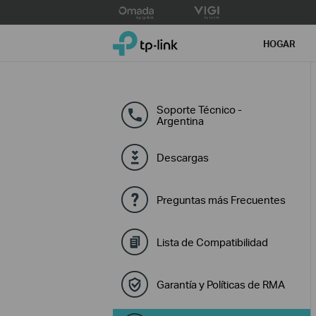
Click
to
TP-Link, Reliably Smart
skip
HOGAR
the
navigation
bar
Soporte Técnico -
Argentina
Descargas
Preguntas más Frecuentes
Lista de Compatibilidad
Garantía y Políticas de RMA