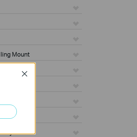
iling Mount
tdoor
Close
s
teways