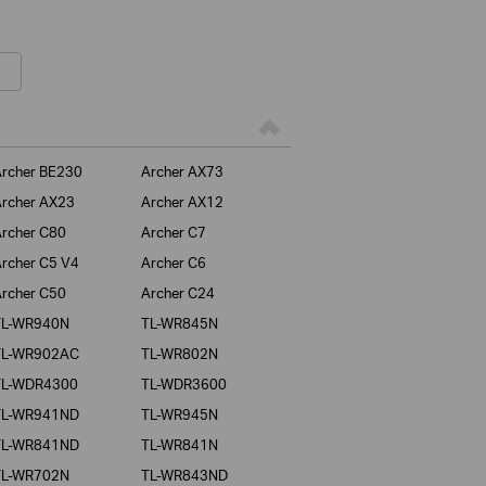
rcher BE230
Archer AX73
rcher AX23
Archer AX12
rcher C80
Archer C7
rcher C5 V4
Archer C6
rcher C50
Archer C24
TL-WR940N
TL-WR845N
TL-WR902AC
TL-WR802N
TL-WDR4300
TL-WDR3600
TL-WR941ND
TL-WR945N
TL-WR841ND
TL-WR841N
TL-WR702N
TL-WR843ND