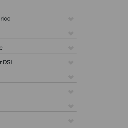
rico
e
r DSL