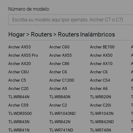
Todos
Número de modelo:
Hogar
Tapo
Hogar > Routers > Routers Inalámbricos
Negocios
Archer AX53
Archer C60
Archer BE700
A
ISPs
Archer AX55 Pro
Archer AX55
Archer AX50
A
Archer AX20
Archer C86
Archer AX10
A
Archer C6U
Archer C6
Archer C6
A
Archer C5
Archer C1200
Archer C54
A
Archer C20
Archer A9
Archer A6
TL-WR844N
TL-WR840N
TL-WR820N
Archer C59
Archer C2
Archer C20i
TL-WDR3500
TL-WR1043ND
TL-WR1043N
TL-WR843N
TL-WR842N
TL-WR842ND
TL-WR841N
TL-WR741ND
TL-WR740N