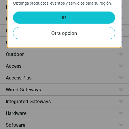
Obtenga productos, eventos y servicios para su región.
Punto de Acceso
IR
Routers de Alta Potencia
Cámaras y seguridad
Otra opcion
Ceiling Mount
Outdoor
Access
Access Plus
Wired Gateways
Integrated Gateways
Hardware
Software