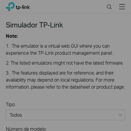
Click
Search
Menu
TP-Link, Reliably Smart
to
skip
the
Simulador TP-Link
navigation
bar
Note:
1. The emulator is a virtual web GUI where you can
experience the TP-Link product management panel.
2. The listed emulators might not have the latest firmware.
3. The features displayed are for reference, and their
availability may depend on local regulations. For more
information, please refer to the datasheet or product page.
Tipo:
Todos
Número de modelo: