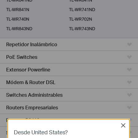
TL-WR841N
TL-WR741ND
TL-WR740N
TL-WR702N
TL-WR843ND
TL-WR743ND
Repetidor Inalámbrico
PoE Switches
Extensor Powerline
Módem & Router DSL
Switches Administrables
Routers Empresariales
Routers 5G/4G
Close
Desde United States?
Switches Smart