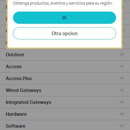
Obtenga productos, eventos y servicios para su región.
Punto de Acceso
IR
Routers de Alta Potencia
Cámaras y seguridad
Otra opcion
Ceiling Mount
Outdoor
Access
Access Plus
Wired Gateways
Integrated Gateways
Hardware
Software