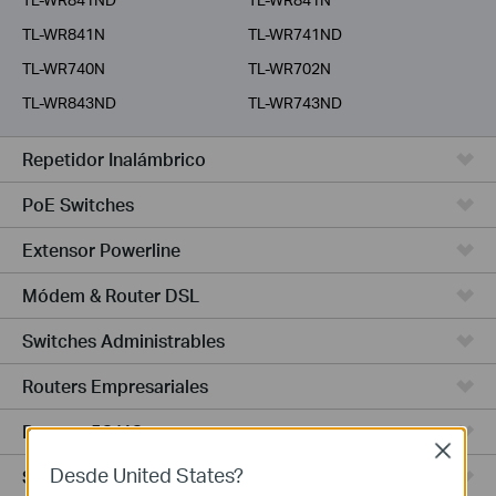
TL-WR841N
TL-WR741ND
TL-WR740N
TL-WR702N
TL-WR843ND
TL-WR743ND
Repetidor Inalámbrico
PoE Switches
Extensor Powerline
Módem & Router DSL
Switches Administrables
Routers Empresariales
Routers 5G/4G
Close
Desde United States?
Switches Smart