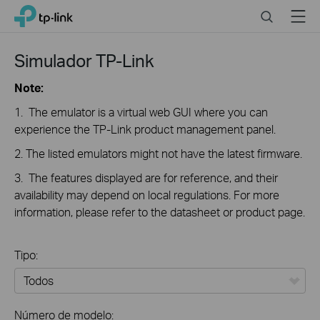
Click
Search
Menu
TP-Link, Reliably Smart
to
skip
the
Simulador TP-Link
navigation
bar
Note:
1. The emulator is a virtual web GUI where you can
experience the TP-Link product management panel.
2. The listed emulators might not have the latest firmware.
3. The features displayed are for reference, and their
availability may depend on local regulations. For more
information, please refer to the datasheet or product page.
Tipo:
Todos
Número de modelo: