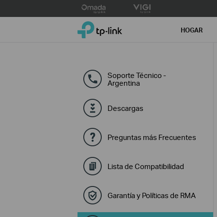
Click
to
TP-Link, Reliably Smart
skip
HOGAR
the
navigation
bar
Soporte Técnico -
Argentina
Descargas
Preguntas más Frecuentes
Lista de Compatibilidad
Garantía y Políticas de RMA