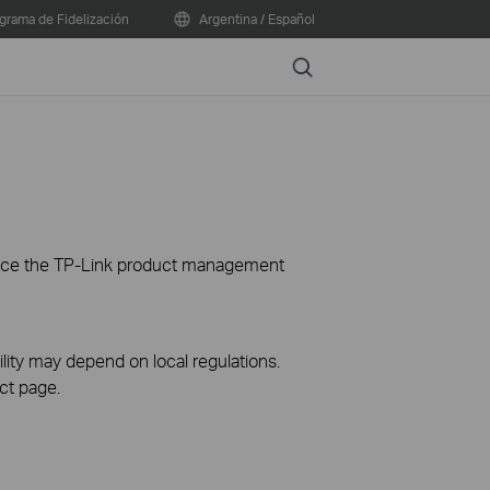
grama de Fidelización
Argentina / Español
Search
ience the TP-Link product management
ility may depend on local regulations.
ct page.