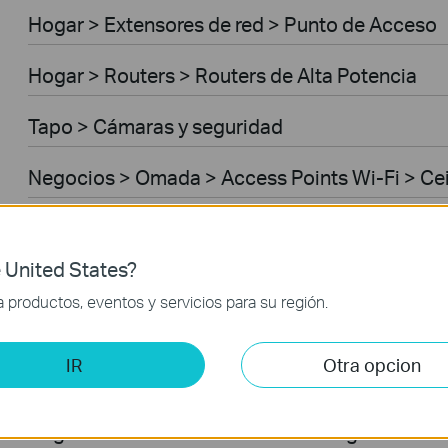
Hogar > Extensores de red > Punto de Acceso
Hogar > Routers > Routers de Alta Potencia
Tapo > Cámaras y seguridad
Negocios > Omada > Access Points Wi-Fi > Ce
Negocios > Omada > Access Points Wi-Fi > Ou
 United States?
Negocios > Omada > Switches > Access
productos, eventos y servicios para su región.
Negocios > Omada > Switches > Access Plus
IR
Otra opcion
Negocios > Omada > Routers > Wired Gateway
Negocios > Omada > Routers > Integrated Ga