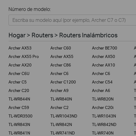
Todos
Número de modelo:
Hogar
Tapo
Hogar > Routers > Routers Inalámbricos
Negocios
Archer AX53
Archer C60
Archer BE700
A
ISPs
Archer AX55 Pro
Archer AX55
Archer AX50
A
Archer AX20
Archer C86
Archer AX10
A
Archer C6U
Archer C6
Archer C6
A
Archer C5
Archer C1200
Archer C54
A
Archer C20
Archer A9
Archer A6
TL-WR844N
TL-WR840N
TL-WR820N
Archer C59
Archer C2
Archer C20i
TL-WDR3500
TL-WR1043ND
TL-WR1043N
TL-WR843N
TL-WR842N
TL-WR842ND
TL-WR841N
TL-WR741ND
TL-WR740N