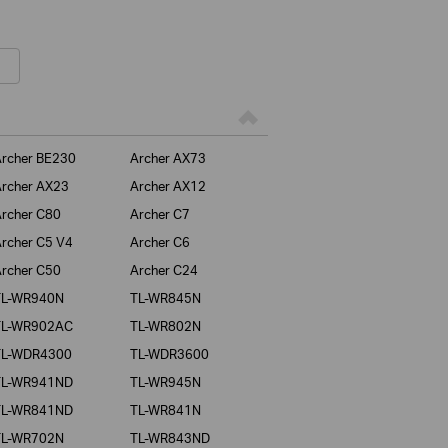
rcher BE230
Archer AX73
rcher AX23
Archer AX12
rcher C80
Archer C7
rcher C5 V4
Archer C6
rcher C50
Archer C24
TL-WR940N
TL-WR845N
TL-WR902AC
TL-WR802N
TL-WDR4300
TL-WDR3600
TL-WR941ND
TL-WR945N
TL-WR841ND
TL-WR841N
TL-WR702N
TL-WR843ND