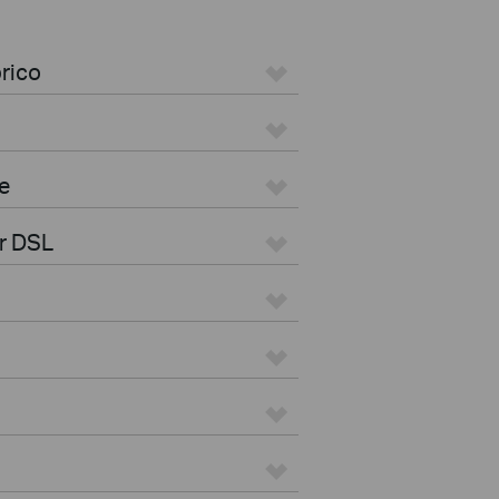
rico
e
r DSL