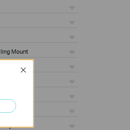
iling Mount
tdoor
Close
s
teways