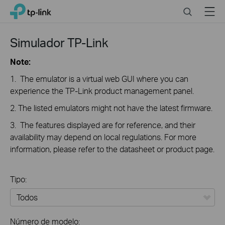
Click
Search
Menu
TP-Link, Reliably Smart
to
skip
the
Simulador TP-Link
navigation
bar
Note:
1. The emulator is a virtual web GUI where you can
experience the TP-Link product management panel.
2. The listed emulators might not have the latest firmware.
3. The features displayed are for reference, and their
availability may depend on local regulations. For more
information, please refer to the datasheet or product page.
Tipo:
Todos
Número de modelo: