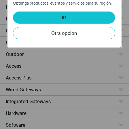
Obtenga productos, eventos y servicios para su región.
Punto de Acceso
IR
Routers de Alta Potencia
Cámaras y seguridad
Otra opcion
Ceiling Mount
Outdoor
Access
Access Plus
Wired Gateways
Integrated Gateways
Hardware
Software