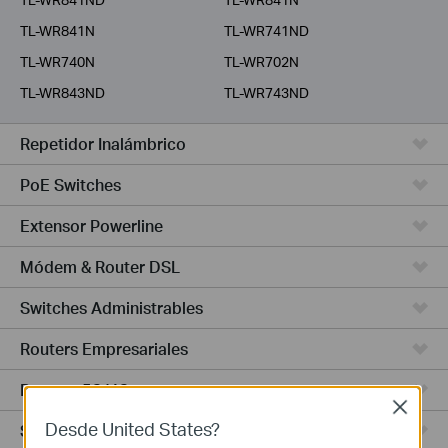
TL-WR841N
TL-WR741ND
TL-WR740N
TL-WR702N
TL-WR843ND
TL-WR743ND
Repetidor Inalámbrico
PoE Switches
Extensor Powerline
Módem & Router DSL
Switches Administrables
Routers Empresariales
Routers 5G/4G
Close
Desde United States?
Switches Smart