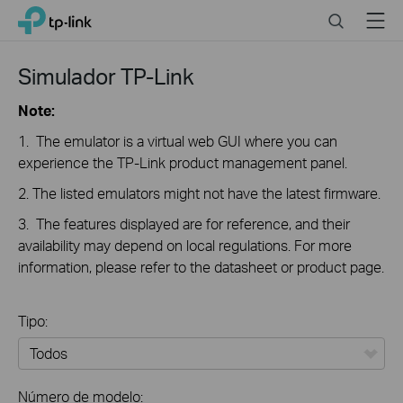
Click
Search
Menu
TP-Link, Reliably Smart
to
skip
the
Simulador TP-Link
navigation
bar
Note:
1. The emulator is a virtual web GUI where you can
experience the TP-Link product management panel.
2. The listed emulators might not have the latest firmware.
3. The features displayed are for reference, and their
availability may depend on local regulations. For more
information, please refer to the datasheet or product page.
Tipo:
Todos
Número de modelo: