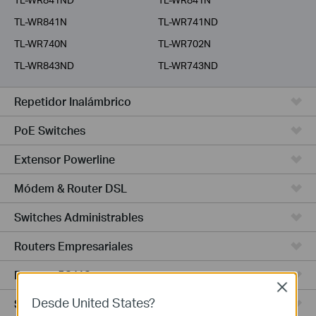
TL-WR841N
TL-WR741ND
TL-WR740N
TL-WR702N
TL-WR843ND
TL-WR743ND
Repetidor Inalámbrico
PoE Switches
Extensor Powerline
Módem & Router DSL
Switches Administrables
Routers Empresariales
Routers 5G/4G
Close
Desde United States?
Switches Smart