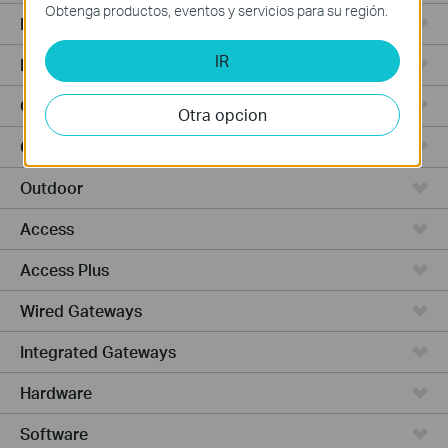
Obtenga productos, eventos y servicios para su región.
Punto de Acceso
IR
Routers de Alta Potencia
Cámaras y seguridad
Otra opcion
Ceiling Mount
Outdoor
Access
Access Plus
Wired Gateways
Integrated Gateways
Hardware
Software