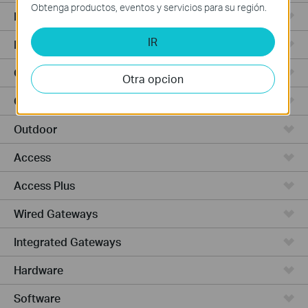
Obtenga productos, eventos y servicios para su región.
Punto de Acceso
IR
Routers de Alta Potencia
Cámaras y seguridad
Otra opcion
Ceiling Mount
Outdoor
Access
Access Plus
Wired Gateways
Integrated Gateways
Hardware
Software