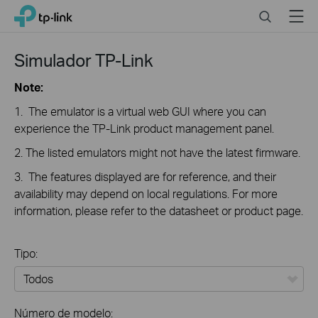
Click
Search
Menu
TP-Link, Reliably Smart
to
skip
the
Simulador TP-Link
navigation
bar
Note:
1. The emulator is a virtual web GUI where you can
experience the TP-Link product management panel.
2. The listed emulators might not have the latest firmware.
3. The features displayed are for reference, and their
availability may depend on local regulations. For more
information, please refer to the datasheet or product page.
Tipo:
Todos
Número de modelo: