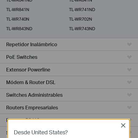
TL-WR841N
TL-WR741ND
TL-WR740N
TL-WR702N
TL-WR843ND
TL-WR743ND
Repetidor Inalámbrico
PoE Switches
Extensor Powerline
Módem & Router DSL
Switches Administrables
Routers Empresariales
Routers 5G/4G
Close
Desde United States?
Switches Smart