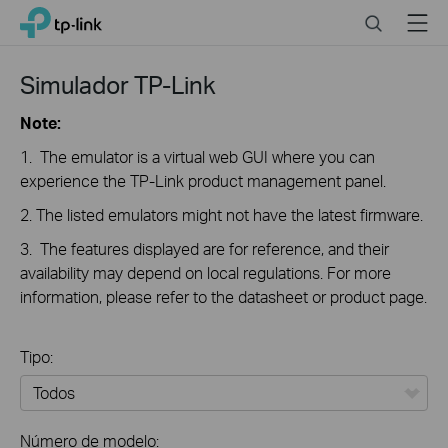
Click
Search
Menu
TP-Link, Reliably Smart
to
skip
the
Simulador TP-Link
navigation
bar
Note:
1. The emulator is a virtual web GUI where you can
experience the TP-Link product management panel.
2. The listed emulators might not have the latest firmware.
3. The features displayed are for reference, and their
availability may depend on local regulations. For more
information, please refer to the datasheet or product page.
Tipo:
Todos
Número de modelo: