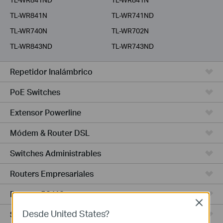
TL-WR841N
TL-WR741ND
TL-WR740N
TL-WR702N
TL-WR843ND
TL-WR743ND
Repetidor Inalámbrico
PoE Switches
Extensor Powerline
Módem & Router DSL
Switches Administrables
Routers Empresariales
Routers 5G/4G
Close
Desde United States?
Switches Smart