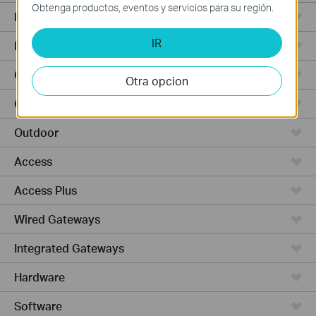
Obtenga productos, eventos y servicios para su región.
Punto de Acceso
IR
Routers de Alta Potencia
Cámaras y seguridad
Otra opcion
Ceiling Mount
Outdoor
Access
Access Plus
Wired Gateways
Integrated Gateways
Hardware
Software