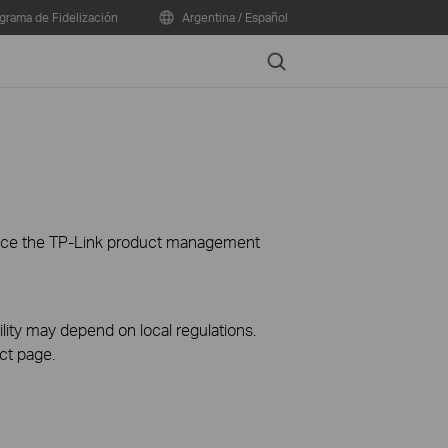
grama de Fidelización
Argentina / Español
Search
ience the TP-Link product management
ility may depend on local regulations.
ct page.