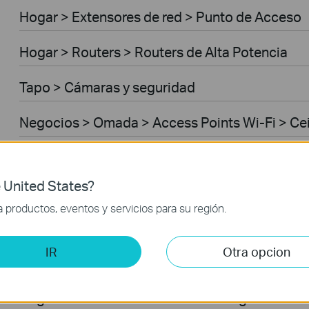
Hogar > Extensores de red > Punto de Acceso
Hogar > Routers > Routers de Alta Potencia
Tapo > Cámaras y seguridad
Negocios > Omada > Access Points Wi-Fi > Ce
Negocios > Omada > Access Points Wi-Fi > Ou
 United States?
Negocios > Omada > Switches > Access
productos, eventos y servicios para su región.
Negocios > Omada > Switches > Access Plus
IR
Otra opcion
Negocios > Omada > Routers > Wired Gateway
Negocios > Omada > Routers > Integrated Ga