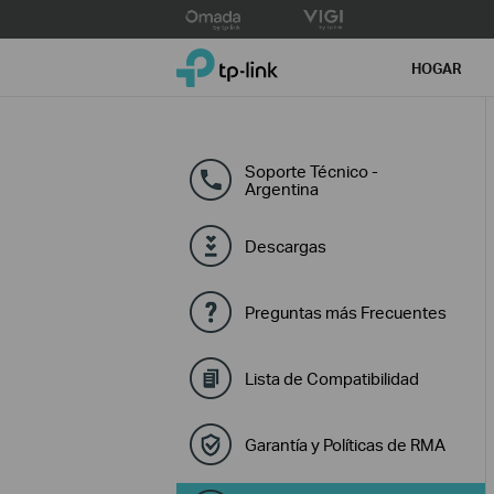
Click
to
TP-Link, Reliably Smart
skip
HOGAR
the
navigation
bar
Soporte Técnico -
Argentina
Descargas
Preguntas más Frecuentes
Lista de Compatibilidad
Garantía y Políticas de RMA