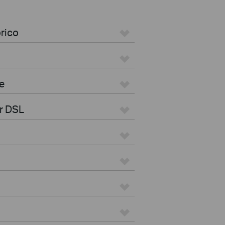
rico
e
r DSL