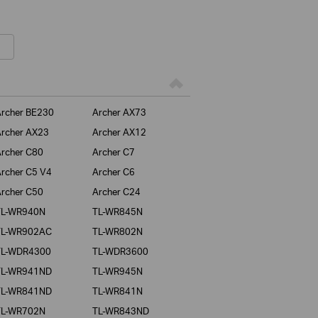
rcher BE230
Archer AX73
rcher AX23
Archer AX12
rcher C80
Archer C7
rcher C5 V4
Archer C6
rcher C50
Archer C24
TL-WR940N
TL-WR845N
TL-WR902AC
TL-WR802N
TL-WDR4300
TL-WDR3600
TL-WR941ND
TL-WR945N
TL-WR841ND
TL-WR841N
TL-WR702N
TL-WR843ND