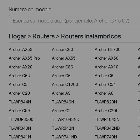
Todos
Número de modelo:
Hogar
Tapo
Hogar > Routers > Routers Inalámbricos
Negocios
Archer AX53
Archer C60
Archer BE700
A
ISPs
Archer AX55 Pro
Archer AX55
Archer AX50
A
Archer AX20
Archer C86
Archer AX10
A
Archer C6U
Archer C6
Archer C6
A
Archer C5
Archer C1200
Archer C54
A
Archer C20
Archer A9
Archer A6
TL-WR844N
TL-WR840N
TL-WR820N
Archer C59
Archer C2
Archer C20i
TL-WDR3500
TL-WR1043ND
TL-WR1043N
TL-WR843N
TL-WR842N
TL-WR842ND
TL-WR841N
TL-WR741ND
TL-WR740N