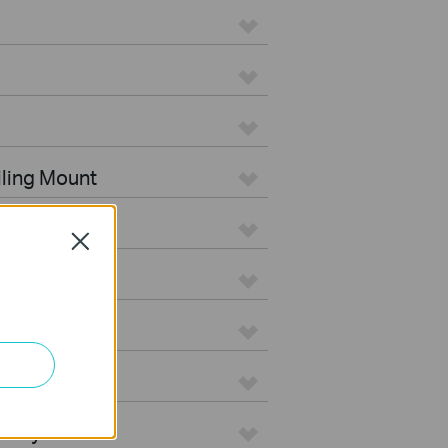
iling Mount
tdoor
Close
s
teways