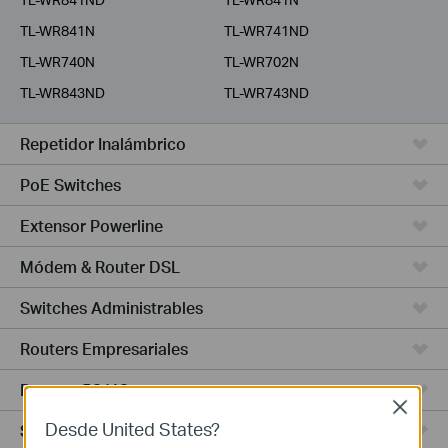
TL-WR841N
TL-WR741ND
TL-WR740N
TL-WR702N
TL-WR843ND
TL-WR743ND
Repetidor Inalámbrico
PoE Switches
Extensor Powerline
Módem & Router DSL
Switches Administrables
Routers Empresariales
Routers 5G/4G
Close
Desde United States?
Switches Smart