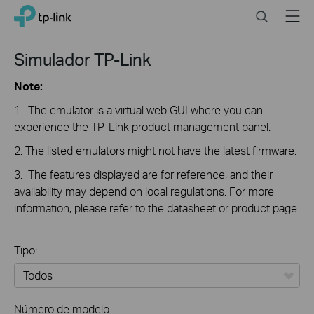
Click
Search
Menu
TP-Link, Reliably Smart
to
skip
the
Simulador TP-Link
navigation
bar
Note:
1. The emulator is a virtual web GUI where you can
experience the TP-Link product management panel.
2. The listed emulators might not have the latest firmware.
3. The features displayed are for reference, and their
availability may depend on local regulations. For more
information, please refer to the datasheet or product page.
Tipo:
Todos
Número de modelo: