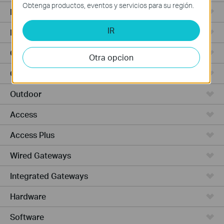
Obtenga productos, eventos y servicios para su región.
Punto de Acceso
IR
Routers de Alta Potencia
Cámaras y seguridad
Otra opcion
Ceiling Mount
Outdoor
Access
Access Plus
Wired Gateways
Integrated Gateways
Hardware
Software