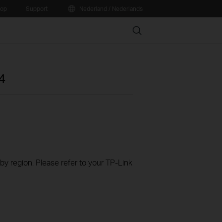
oop
Support
Nederland / Nederlands
Search
4
 by region. Please refer to your TP-Link