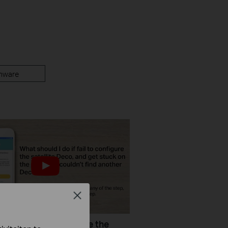
mware
Close
do if I fail to configure the