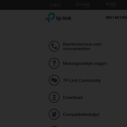
Click
to
TP-Link, Reliably Smart
skip
WIFI NETW
the
navigation
bar
Klantenservice voor
consumenten
Meestgestelde vragen
TP-Link Community
Download
Compatibiliteitslijst