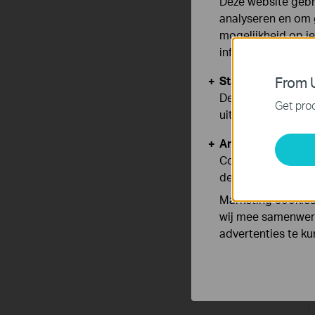
Deze website gebru
analyseren en om 
mogelijkheid op i
informatie.
Standaard Cooki
From U
Deze cookies zijn
Get prod
uitgeschakeld.
Analyse en Marke
Cookies voor anal
de functionaliteit
Marketing cookies
wij mee samenwerk
advertenties te k