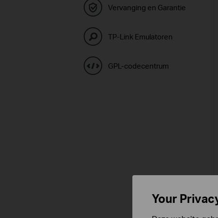
Vervanging en Garantie
TP-Link Emulatoren
GPL-codecentrum
Your Privac