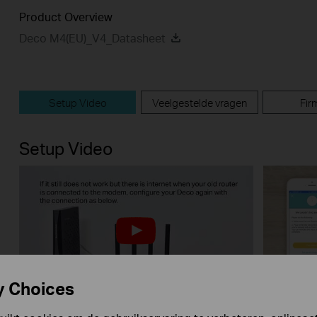
Product Overview
Deco M4(EU)_V4_Datasheet
Setup Video
Veelgestelde vragen
Fir
Setup Video
y Choices
What to do if I fail to configure the
What to 