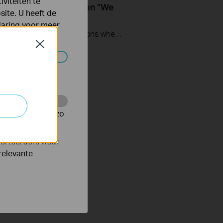
viteiten te
te Deco and get stuck on “We
ite. U heeft de
t find another Deco”?
laring
voor meer
This video provides you with solutions when you fail to configure the slave Deco and get stuck on the step ” We couldn't find another Deco”.
Close
 worden
te te volgen en zo
verteerders waar
relevante