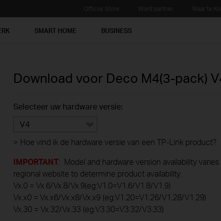
Official Store
Word partner
Waar te K
ERK
SMART HOME
BUSINESS
Download voor
Deco M4(3-pack)
V
Selecteer uw hardware versie:
V4
>
Hoe vind ik de hardware versie van een TP-Link product?
IMPORTANT
: Model and hardware version availability varies
regional website to determine product availability.
Vx.0 = Vx.6/Vx.8/Vx.9(eg:V1.0=V1.6/V1.8/V1.9)
Vx.x0 = Vx.x6/Vx.x8/Vx.x9 (eg:V1.20=V1.26/V1.28/V1.29)
Vx.30 = Vx.32/Vx.33 (eg:V3.30=V3.32/V3.33)