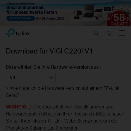
Close
Click
Search
Online
Menu
TP-Link, Reliably Smart
to
store
skip
the
Download für
VIGI C220I
V1
navigation
bar
Bitte wählen Sie Ihre Hardware-Version aus.:
V1
>
Wie finde ich die Hardware Version auf einem TP-Link
Gerät?
WICHTIG
: Die Verfügbarkeit von Modellnummer und
Hardwareversion hängt von Ihrer Region ab. Bitte schauen
Sie auf Ihrer lokalen TP-Link-Webpräsenz nach, um die
Produktverfügbarkeit zu überprüfen.