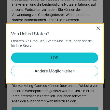
analysieren und die bestmögliche Nutzererfahrung auf
Betriebssystem: Windows 7/10/11/Server 2008 64bits
unseren Webseiten zu haben. Sie können der
Verwendung von Cookies jederzeit Widersprechen.
Neue Funktionen und Verbesserungen:
Nähere Informationen finden Sie in unseren
1. Optimiertes Wiedergabemodul.
Datenschutzhinweisen
.
2. Unterstützung für benutzerdefinierte
Close
Benachrichtigungen hinzugefügt.
Von United States?
Notwendige Cookies
3. Optimiertes Geräteverwaltungsmodul.
Diese Cookies sind zur Funktion der Website
4. Optimiertes Gerätekarten- und Design-Tool-Modul.
Erhalten Sie Produkte, Events und Leistungen speziell
5. Unterstützung für das Modul Gerätewartung und
erforderlich und können in Ihren Systemen nicht
für Ihre Region
Gerätewartungsverlauf hinzugefügt.
deaktiviert werden.
6. Unterstützung für die 2FA-Anmeldeauthentifizierung mit
LOS
Cloud-Konten hinzugefügt.
Analyse- und Marketing-Cookies
7. Unterstützung für DDNS hinzugefügt.
Analyse-Cookies ermöglichen es uns, Ihre Aktivitäten
8. Mehrere Ebenen der Website optimiert, Unterstützung
auf unserer Website zu analysieren, um die
Andere Möglichkeiten
von bis zu 10 Ebenen.
Funktionsweise unserer Website zu verbessern und
anzupassen.
VIGI VMS_1.5.56_32bits
Die Marketing-Cookies können über unsere Website von
unseren Werbepartnern gesetzt werden, um ein Profil
Datum der Veröffentlichung:
2024-08-08
Ihrer Interessen zu erstellen und Ihnen relevante
Anzeigen auf anderen Websites zu zeigen.
Sprache:
Mehrsprachig