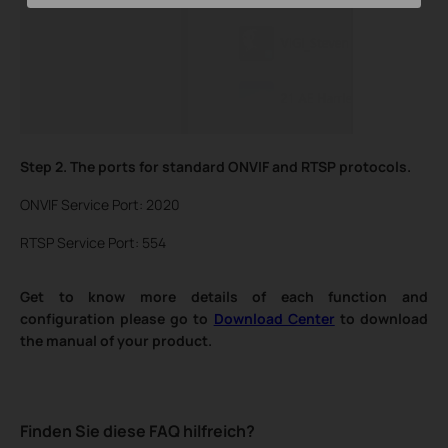
Step 2.
The ports for standard ONVIF and RTSP protocols.
ONVIF Service Port: 2020
RTSP Service Port: 554
Get to know more details of each function and
configuration please go to
Download Center
to download
the manual of your product.
Finden Sie diese FAQ hilfreich?