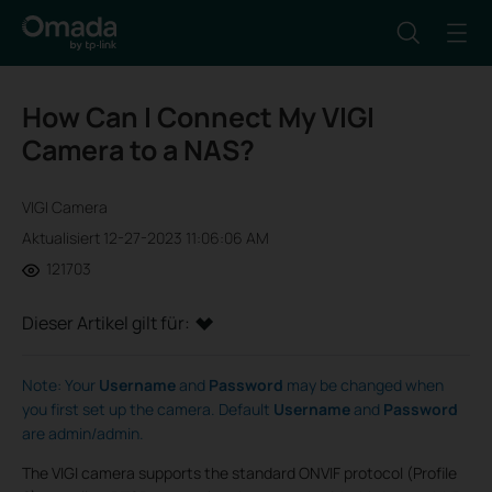
How Can I Connect My VIGI
Camera to a NAS?
VIGI Camera
Aktualisiert 12-27-2023 11:06:06 AM
121703
Dieser Artikel gilt für:
Note: Your
Username
and
Password
may be changed when
you first set up the camera. Default
Username
and
Password
are admin/admin.
The VIGI camera supports the standard ONVIF protocol (Profile