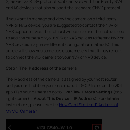
S) as well as RTSP protocol, so it can work with third-party NVR
or NAS devices that also support the standard ONVIF protocol.
If you want to manage and view the camera on a third-party
NVR or NAS device, you are suggested to contact the NVR or
NAS support or visit their official website to find the instructions
to add the camera on your NVR or NAS devices (different NVR or
NAS devices may have different configuration methods). This
article will show you some basic parameters that it may require
to connect the VIGI camera to your NVR or NAS device.
Step 1. The IP address of the camera.
The IP address of the camera is assigned by your host router
and you can find it on your host router’s DHCP list or on the VIGI
app (Tap your camera to go to
Live View
>
More Settings
(top
right corner)
>
About This Device
>
IP Address
). For detailed
instructions, please refer to:
How Can I Find the IP Address of
My VIGI Camera?