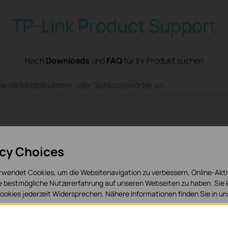
TP-Link Product Support
Nach
Downloads
und
FAQ
für Ihr Produkt suchen
acy Choices
rwendet Cookies, um die Websitenavigation zu verbessern, Online-Akti
ie bestmögliche Nutzererfahrung auf unseren Webseiten zu haben. Sie
okies jederzeit Widersprechen. Nähere Informationen finden Sie in u
isen
.
Häufig gestellte Fragen
Support-Forum