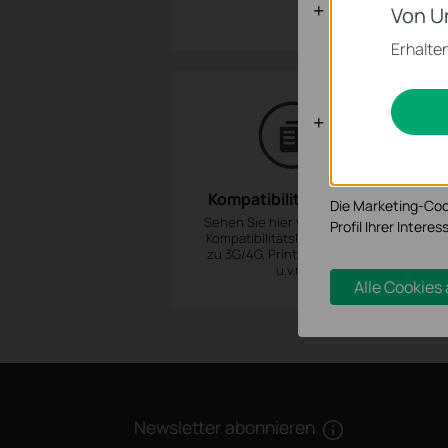
Notwendige
Von U
Diese Cookies sind
Erhalten
werden.
Analyse- un
Analyse-Cookies er
Funktionsweise un
Kompatibilitäts-listen
Die Marketing-Coo
Sehen Sie hier verschiedene
Profil Ihrer Inter
Kompatibilitätslisten ein, z.B.
zu 3G/4G, Printservern, IPv6,
u.v.m.
Alle Cookies
Newsletter abonnieren