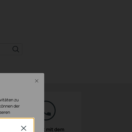
Close
vitäten zu
 können der
nseren
Close
Kontakt mit dem