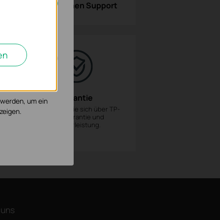
Technischen Support
cht deaktiviert
en
, um die
Garantie
 werden, um ein
Informieren Sie sich über TP-
zeigen.
Links Garantie und
Gewährleistung.
 uns