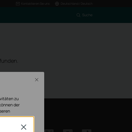
Kontaktieren Sie uns
Deutschland / Deutsch
Suche
efunden.
Close
vitäten zu
 können der
nseren
 uns
Close