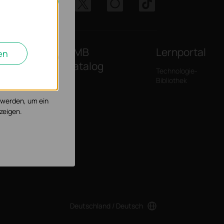
cht deaktiviert
len
SMB
Lernportal
en
Katalog
Technologie-
, um die
Bibliothek
 werden, um ein
zeigen.
Deutschland / Deutsch