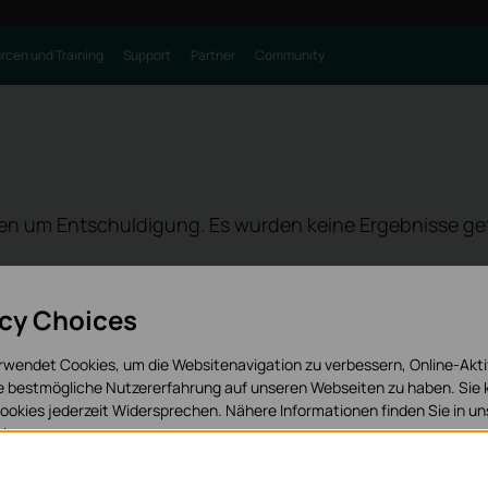
rcen und Training
Support
Partner
Community
ten um Entschuldigung. Es wurden keine Ergebnisse g
acy Choices
rwendet Cookies, um die Websitenavigation zu verbessern, Online-Akti
ie bestmögliche Nutzererfahrung auf unseren Webseiten zu haben. Sie
okies jederzeit Widersprechen. Nähere Informationen finden Sie in u
Folge
isen
.