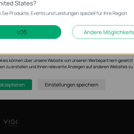
 Cookies
nited States?
Registrieren
 zur Funktion der Website erforderlich und können in Ihren Systemen ni
 Sie Produkte, Events und Leistungen speziell für Ihre Region
e
Partner
Bezugsquel
LOS
Andere Möglichkeit
d Marketing-Cookies
sse
Partner
möglichen es uns, Ihre Aktivitäten auf unserer Website zu analysieren
Programm
serer Website zu verbessern und anzupassen.
kies können über unsere Website von unseren Werbepartnern gesetzt
tshinweis
essen zu erstellen und Ihnen relevante Anzeigen auf anderen Websites zu 
 akzeptieren
Einstellungen speichern